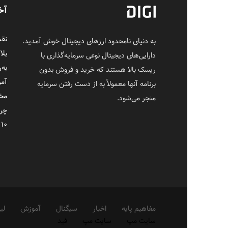
آخ
نقش
به دنیای نامحدود ارزهای دیجیتال خوش آمدید.
بل
دارایی‌های دیجیتال نوعی سرمایه‌گذاری با
به‌
ریسک بالا هستند که خرید و فروش بدون
آمر
برنامه آنها معمولاً به از دست رفتن سرمایه
مخت
منجر می‌شود.
چرا
۱۰ نقل‌قول ماندگار از ساتوشی ناکاموتو
مفاهیم پایه
اخبار
سیگنال
آموزش
لی
سایت مپ
سایت مپ
فید