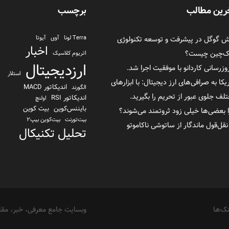
رین مطالب
برچسب
 گوگل در پیشرفت و توسعه تکنولوژی
Terra لونا
آوی
آیوتا
اخبار
اک‌چین چیست؟
اتریوم کلاسیک
ارزدیجیتال
روزرسانی کاردانو با موفقیت اجرا شد.
استلار
یکا به صرافی‌های ارز دیجیتال: با ابزارهای
اندیکاتور MACD
الگورند
لف جلوی عبور از تحریم را بگیرید.
اندیکاتور RSI
اولنچ
بایننس‌کوین
بیت کوین
 بعضی‌ها خیلی زود ثروتمند می‌شوند؟
بیت‌تورنت
بیت‌کوین بیپ2
تحلیل تکنیکال
تراست والت
ترا یو اس دی TerraUSD
تزوس
توکن FTX
ثورچین
دانشنامه
دای
دلار بایننس
رمزارز
ریپل
سولانا
نک‌ها
وبسایت جامع معرفی، خبر، مقال
مقالات
شیبا اینو
لئو
میکر