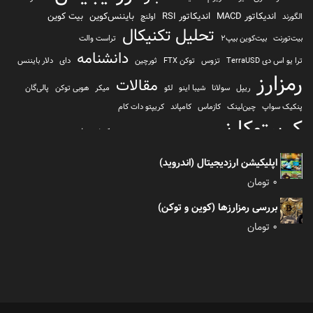
اندیکاتور MACD
اندیکاتور RSI
بایننس‌کوین
بیت کوین
الگورند
اولنچ
تحلیل تکنیکال
بیت‌تورنت
بیت‌کوین بیپ2
تراست والت
دانشنامه
ترا یو اس دی TerraUSD
تزوس
توکن FTX
ثورچین
دای
دلار بایننس
رمزارز
مقالات
ریپل
سولانا
شیبا اینو
لئو
میکر
هوبی توکن
پالی‌گان
پنکیک سواپ
چین‌لینک
کازماس
کامپاند
کریپتو دات کام
کریپتوکارنسی
کیف پول
کلیتن
کوساما یا کوزاما
کیف پول تراست والت
کیف پول کوینومی
یونی سواپ
اپلیکیشن ارزدیجیتال (اندروید)
0
تومان
بررسی رمزارزها (کوین و توکن)
0
تومان