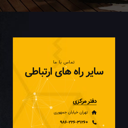
تماس با ما
سایر راه های ارتباطی
دفتر مرکزی
تهران خیابان جمهوری
+986-226-3126