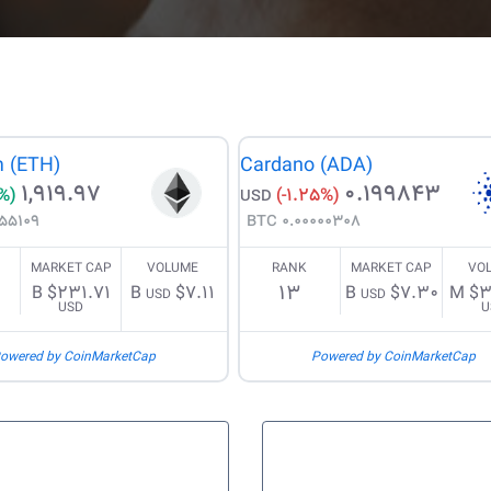
 (ETH)
Cardano (ADA)
1,919.97
0.199843
%)
(-1.25%)
USD
5109 BTC
0.00000308 BTC
MARKET CAP
VOLUME
RANK
MARKET CAP
VO
13
$231.71 B
$7.11 B
$7.30 B
$3
USD
USD
USD
U
owered by CoinMarketCap
Powered by CoinMarketCap