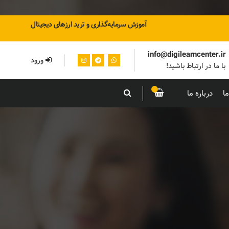
آموزش سرمایه‌گذاری و ترید ارزهای دیجیتال
info@digilearncenter.ir
ورود
با ما در ارتباط باشید!
ا
درباره ما