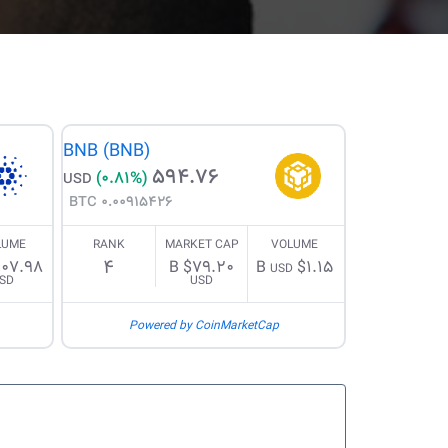
BNB (BNB)
594.76
(0.81%)
USD
0.00915426 BTC
LUME
RANK
MARKET CAP
VOLUME
4
07.98 M
$79.20 B
$1.15 B
USD
SD
USD
Powered by CoinMarketCap