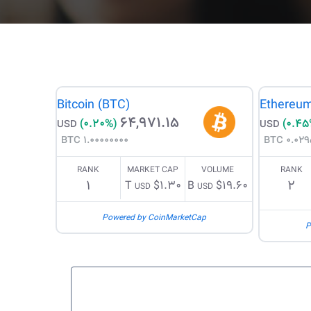
Bitcoin (BTC)
Ethereum
64,971.15
(0.20%)
(0.45
USD
USD
1.00000000 BTC
0.0295
RANK
MARKET CAP
VOLUME
RANK
1
2
$1.30 T
$19.60 B
USD
USD
Powered by CoinMarketCap
P