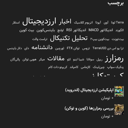
برچسب
ارزدیجیتال
اخبار
Terra لونا
آوی
آیوتا
اتریوم کلاسیک
استلار
اندیکاتور MACD
اندیکاتور RSI
بایننس‌کوین
بیت کوین
الگورند
اولنچ
تحلیل تکنیکال
بیت‌تورنت
بیت‌کوین بیپ2
تراست والت
دانشنامه
ترا یو اس دی TerraUSD
تزوس
توکن FTX
ثورچین
دای
دلار بایننس
رمزارز
مقالات
ریپل
سولانا
شیبا اینو
لئو
میکر
هوبی توکن
پالی‌گان
پنکیک سواپ
چین‌لینک
کازماس
کامپاند
کریپتو دات کام
کریپتوکارنسی
کیف پول
کلیتن
کوساما یا کوزاما
کیف پول تراست والت
کیف پول کوینومی
یونی سواپ
اپلیکیشن ارزدیجیتال (اندروید)
0
تومان
بررسی رمزارزها (کوین و توکن)
0
تومان