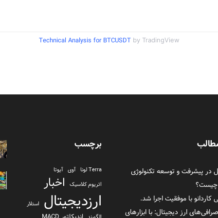
Technical Analysis for BTCUSDT
by TradingView
طالب
برچسب
در پیشرفت و توسعه تکنولوژی
Terra لونا
آوی
آیوتا
اخبار
 چیست؟
اتریوم کلاسیک
ارزدیجیتال
ی کاردانو با موفقیت اجرا شد.
استلار
صرافی‌های ارز دیجیتال: با ابزارهای
اندیکاتور MACD
الگورند