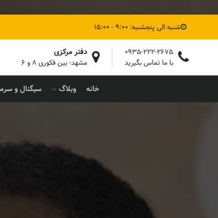
شنبه الی پنجشنبه: 9:00 - 15:00
دفتر مرکزی
0935-222-2675
با ما تماس بگیرید
مشهد- بین فکوری ۸ و ۶
خانه
وبلاگ
سیگنال و سرما