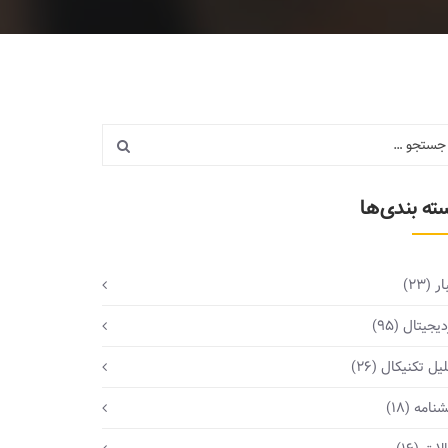
ته بندی‌ها
ار
(23)
دیجیتال
(95)
یل تکنیکال
(26)
شنامه
(18)