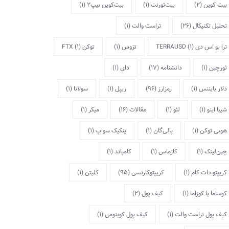
بیت کوین
(2)
بیت‌تورنت
(1)
بیت‌کوین بیپ2
(1)
تحلیل تکنیکال
(26)
تراست والت
(1)
ترا یو اس دی TERRAUSD
(1)
تزوس
(1)
توکن FTX
(1)
ثورچین
(1)
دانشنامه
(17)
دای
(1)
دلار بایننس
(1)
رمزارز
(96)
ریپل
(1)
سولانا
(1)
شیبا اینو
(1)
لئو
(1)
مقالات
(16)
میکر
(1)
هوبی توکن
(1)
پالی‌گان
(1)
پنکیک سواپ
(1)
چین‌لینک
(1)
کازماس
(1)
کامپاند
(1)
کریپتو دات کام
(1)
کریپتوکارنسی
(95)
کلیتن
(1)
کوساما یا کوزاما
(1)
کیف پول
(2)
کیف پول تراست والت
(1)
کیف پول کوینومی
(1)