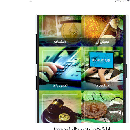
لات
(16)
اپلیکیشن ارزدیجیتال (اندروید)