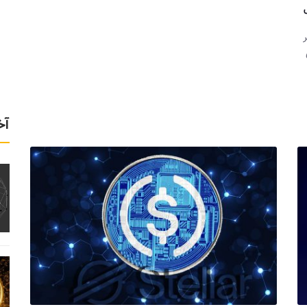
ل
ر
آخ