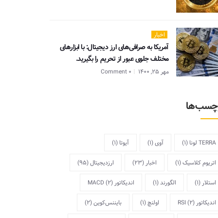
اخبار
آمریکا به صرافی‌های ارز دیجیتال: با ابزارهای
مختلف جلوی عبور از تحریم را بگیرید.
مهر 25, 1400
0 Comment
چسب‌ها
TERRA لونا
(1)
آوی
(1)
آیوتا
(1)
اتریوم کلاسیک
(1)
اخبار
(23)
ارزدیجیتال
(95)
استلار
(1)
الگورند
(1)
اندیکاتور MACD
(2)
اندیکاتور RSI
(2)
اولنچ
(1)
بایننس‌کوین
(2)