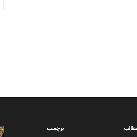
طالب
برچسب