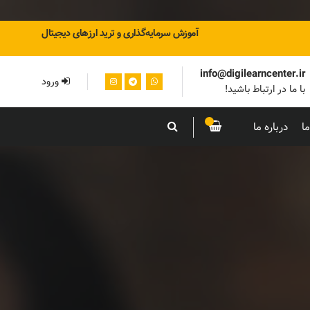
آموزش سرمایه‌گذاری و ترید ارزهای دیجیتال
info@digilearncenter.ir
ورود
با ما در ارتباط باشید!
ا
درباره ما