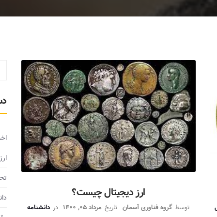
دس
اخب
ارز
تحل
ارز‌ دیجیتال چیست؟
دان
ل
توسط
گروه فناوری آسمان
تاریخ
مرداد 05, 1400
در
دانشنامه