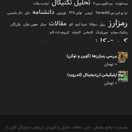
تحلیل تکنیکال
بیت‌تورنت
بیت‌کوین بیپ2
تراست والت
دانشنامه
ترا یو اس دی TerraUSD
تزوس
توکن FTX
ثورچین
دای
دلار بایننس
رمزارز
مقالات
ریپل
سولانا
شیبا اینو
لئو
میکر
هوبی توکن
پالی‌گان
پنکیک سواپ
چین‌لینک
کازماس
کامپاند
کریپتو دات کام
کریپتوکارنسی
کیف پول
کلیتن
کوساما یا کوزاما
کیف پول تراست والت
کیف پول کوینومی
یونی سواپ
بررسی رمزارزها (کوین و توکن)
0
تومان
اپلیکیشن ارزدیجیتال (اندروید)
0
تومان
وبسایت جامع معرفی، خبر، مقاله، تحلیل و آموزش ارزهای دیجیتال کاری از