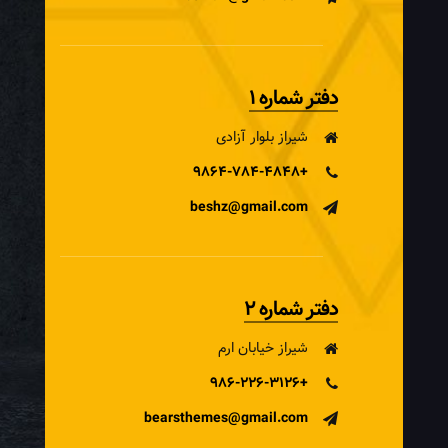
دفتر شماره 1
شیراز بلوار آزادی
+9864-784-4848
beshz@gmail.com
دفتر شماره 2
شیراز خیابان ارم
+986-226-3126
bearsthemes@gmail.com