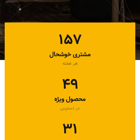
157
مشتری خوشحال
هر هفته
49
محصول ویژه
در دسترس
31