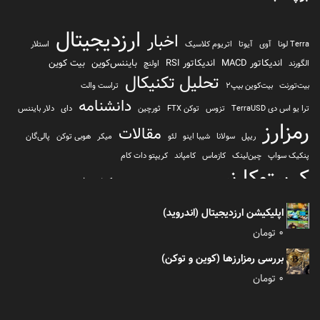
ارزدیجیتال
اخبار
Terra لونا
آوی
آیوتا
اتریوم کلاسیک
استلار
اندیکاتور MACD
اندیکاتور RSI
بایننس‌کوین
بیت کوین
الگورند
اولنچ
تحلیل تکنیکال
بیت‌تورنت
بیت‌کوین بیپ2
تراست والت
دانشنامه
ترا یو اس دی TerraUSD
تزوس
توکن FTX
ثورچین
دای
دلار بایننس
رمزارز
مقالات
ریپل
سولانا
شیبا اینو
لئو
میکر
هوبی توکن
پالی‌گان
پنکیک سواپ
چین‌لینک
کازماس
کامپاند
کریپتو دات کام
کریپتوکارنسی
کیف پول
کلیتن
کوساما یا کوزاما
کیف پول تراست والت
کیف پول کوینومی
یونی سواپ
اپلیکیشن ارزدیجیتال (اندروید)
0
تومان
بررسی رمزارزها (کوین و توکن)
0
تومان