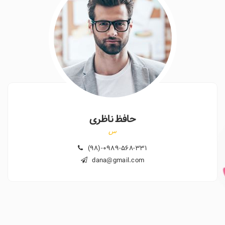
حافظ ناظری
س
(98)-0989-568-331
dana@gmail.com