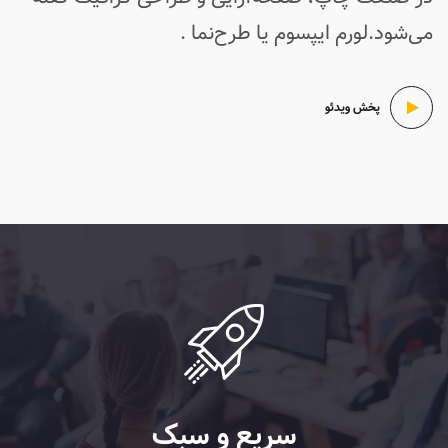
می‌شود.لورم ایپسوم یا طرح‌نما .
پخش ویدئو
سریع و سبک