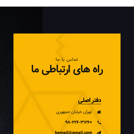
تماس با ما
راه های ارتباطی ما
دفتر اصلی
تهران خیابان جمهوری
+98-226-3126
bemail@gmail.com