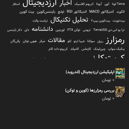
ارزدیجیتال
اخبار
Terra لونا
آوی
آیوتا
اتریوم کلاسیک
استلار
اندیکاتور MACD
اندیکاتور RSI
بایننس‌کوین
بیت کوین
الگورند
اولنچ
تحلیل تکنیکال
بیت‌تورنت
بیت‌کوین بیپ2
تراست والت
دانشنامه
ترا یو اس دی TerraUSD
تزوس
توکن FTX
ثورچین
دای
دلار بایننس
رمزارز
مقالات
ریپل
سولانا
شیبا اینو
لئو
میکر
هوبی توکن
پالی‌گان
پنکیک سواپ
چین‌لینک
کازماس
کامپاند
کریپتو دات کام
کریپتوکارنسی
کیف پول
کلیتن
کوساما یا کوزاما
کیف پول تراست والت
کیف پول کوینومی
یونی سواپ
اپلیکیشن ارزدیجیتال (اندروید)
0
تومان
بررسی رمزارزها (کوین و توکن)
0
تومان