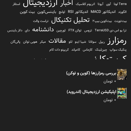
ارزدیجیتال
اخبار
Terra لونا
آوی
آیوتا
اتریوم کلاسیک
استلار
اندیکاتور MACD
اندیکاتور RSI
بایننس‌کوین
بیت کوین
الگورند
اولنچ
تحلیل تکنیکال
بیت‌تورنت
بیت‌کوین بیپ2
تراست والت
دانشنامه
ترا یو اس دی TerraUSD
تزوس
توکن FTX
ثورچین
دای
دلار بایننس
رمزارز
مقالات
ریپل
سولانا
شیبا اینو
لئو
میکر
هوبی توکن
پالی‌گان
پنکیک سواپ
چین‌لینک
کازماس
کامپاند
کریپتو دات کام
کریپتوکارنسی
کیف پول
کلیتن
کوساما یا کوزاما
کیف پول تراست والت
کیف پول کوینومی
یونی سواپ
بررسی رمزارزها (کوین و توکن)
0
تومان
اپلیکیشن ارزدیجیتال (اندروید)
0
تومان