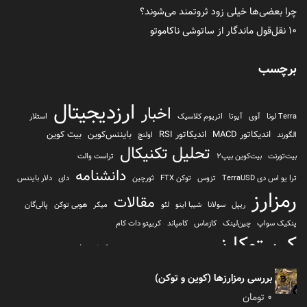
چرا بعضی‌ها خیلی زود ثروتمند می‌شوند؟
۱۰ نقل‌قول ماندگار از ساتوشی ناکاموتو
برچسب
ارزدیجیتال
اخبار
Terra لونا
آوی
آیوتا
اتریوم کلاسیک
استلار
اندیکاتور MACD
اندیکاتور RSI
بایننس‌کوین
بیت کوین
الگورند
اولنچ
تحلیل تکنیکال
بیت‌تورنت
بیت‌کوین بیپ2
تراست والت
دانشنامه
ترا یو اس دی TerraUSD
تزوس
توکن FTX
ثورچین
دای
دلار بایننس
رمزارز
مقالات
ریپل
سولانا
شیبا اینو
لئو
میکر
هوبی توکن
پالی‌گان
پنکیک سواپ
چین‌لینک
کازماس
کامپاند
کریپتو دات کام
کریپتوکارنسی
کیف پول
کلیتن
کوساما یا کوزاما
کیف پول تراست والت
کیف پول کوینومی
یونی سواپ
بررسی رمزارزها (کوین و توکن)
0
تومان