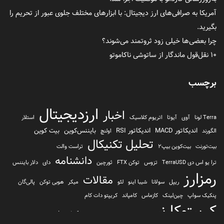
آمریکا به صرافی‌های ارز دیجیتال: با ابزارهای مختلف جلوی عبور از تحریم را
بگیرید.
چرا بعضی‌ها خیلی زود ثروتمند می‌شوند؟
۱۰ نقل‌قول ماندگار از ساتوشی ناکاموتو
برچسب
ارزدیجیتال
اخبار
Terra لونا
آوی
آیوتا
اتریوم کلاسیک
استلار
اندیکاتور MACD
اندیکاتور RSI
بایننس‌کوین
بیت کوین
الگورند
اولنچ
تحلیل تکنیکال
بیت‌تورنت
بیت‌کوین بیپ2
تراست والت
دانشنامه
ترا یو اس دی TerraUSD
تزوس
توکن FTX
ثورچین
دای
دلار بایننس
رمزارز
مقالات
ریپل
سولانا
شیبا اینو
لئو
میکر
هوبی توکن
پالی‌گان
پنکیک سواپ
چین‌لینک
کازماس
کامپاند
کریپتو دات کام
کریپتوکارنسی
کیف پول
کلیتن
کوساما یا کوزاما