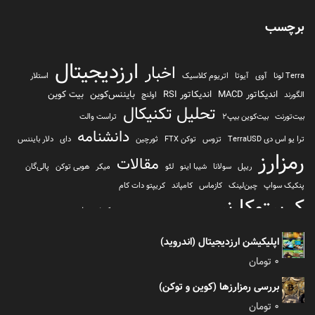
برچسب
ارزدیجیتال
اخبار
Terra لونا
آوی
آیوتا
اتریوم کلاسیک
استلار
اندیکاتور MACD
اندیکاتور RSI
بایننس‌کوین
بیت کوین
الگورند
اولنچ
تحلیل تکنیکال
بیت‌تورنت
بیت‌کوین بیپ2
تراست والت
دانشنامه
ترا یو اس دی TerraUSD
تزوس
توکن FTX
ثورچین
دای
دلار بایننس
رمزارز
مقالات
ریپل
سولانا
شیبا اینو
لئو
میکر
هوبی توکن
پالی‌گان
پنکیک سواپ
چین‌لینک
کازماس
کامپاند
کریپتو دات کام
کریپتوکارنسی
کیف پول
کلیتن
کوساما یا کوزاما
کیف پول تراست والت
کیف پول کوینومی
یونی سواپ
اپلیکیشن ارزدیجیتال (اندروید)
0
تومان
بررسی رمزارزها (کوین و توکن)
0
تومان