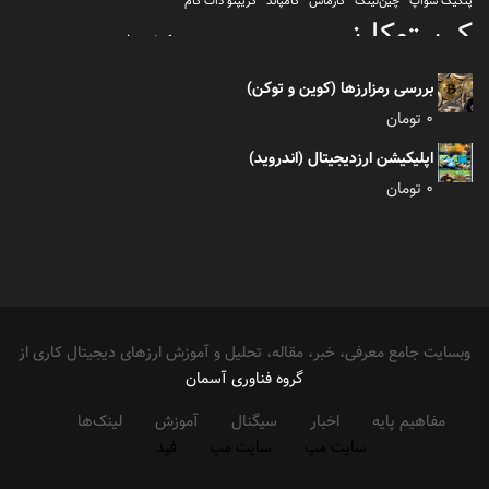
پنکیک سواپ
چین‌لینک
کازماس
کامپاند
کریپتو دات کام
کریپتوکارنسی
کیف پول
کلیتن
کوساما یا کوزاما
کیف پول تراست والت
کیف پول کوینومی
یونی سواپ
بررسی رمزارزها (کوین و توکن)
0
تومان
اپلیکیشن ارزدیجیتال (اندروید)
0
تومان
وبسایت جامع معرفی، خبر، مقاله، تحلیل و آموزش ارزهای دیجیتال کاری از
گروه فناوری آسمان
مفاهیم پایه
اخبار
سیگنال
آموزش
لینک‌ها
سایت مپ
سایت مپ
فید