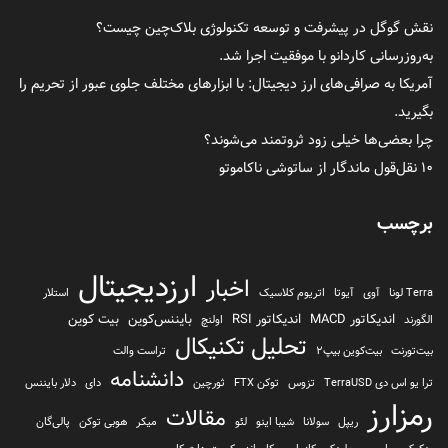
نقش گوگل در پیشرفت و توسعه تکنولوژی بلاک‌چین چیست؟
به‌روزرسانی کاردانو با موفقیت اجرا شد.
آمریکا به صرافی‌های ارز دیجیتال: با ابزارهای مختلف جلوی عبور از تحریم را
بگیرید.
چرا بعضی‌ها خیلی زود ثروتمند می‌شوند؟
۱۰ نقل‌قول ماندگار از ساتوشی ناکاموتو
برچسب
ارزدیجیتال
اخبار
Terra لونا
آوی
آیوتا
اتریوم کلاسیک
استلار
اندیکاتور MACD
اندیکاتور RSI
بایننس‌کوین
بیت کوین
الگورند
اولنچ
تحلیل تکنیکال
بیت‌تورنت
بیت‌کوین بیپ2
تراست والت
دانشنامه
ترا یو اس دی TerraUSD
تزوس
توکن FTX
ثورچین
دای
دلار بایننس
رمزارز
مقالات
ریپل
سولانا
شیبا اینو
لئو
میکر
هوبی توکن
پالی‌گان