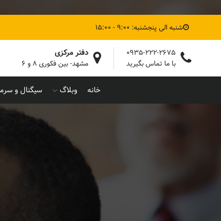
شنبه الی پنجشنبه: 9:00 - 15:00
دفتر مرکزی
0935-222-2675
با ما تماس بگیرید
مشهد- بین فکوری ۸ و ۶
خانه
وبلاگ
سیگنال و سرما