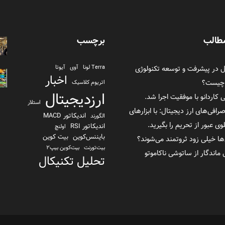
طالب
برچسب
در پیشرفت و توسعه تکنولوژی
Terra لونا
آوی
آیوتا
اخبار
 چیست؟
اتریوم کلاسیک
ارزدیجیتال
ی کاردانو با موفقیت اجرا شد.
استلار
صرافی‌های ارز دیجیتال: با ابزارهای
اندیکاتور MACD
الگورند
 عبور از تحریم را بگیرید.
اندیکاتور RSI
اولنچ
بایننس‌کوین
بیت کوین
ها خیلی زود ثروتمند می‌شوند؟
بیت‌تورنت
بیت‌کوین بیپ2
تحلیل تکنیکال
تراست والت
ترا یو اس دی TerraUSD
تزوس
توکن FTX
ثورچین
دانشنامه
دای
دلار بایننس