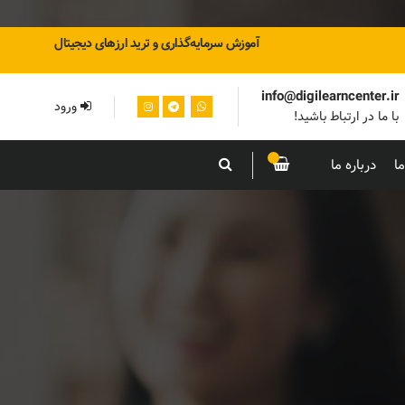
آموزش سرمایه‌گذاری و ترید ارزهای دیجیتال
info@digilearncenter.ir
ورود
با ما در ارتباط باشید!
ا
درباره ما