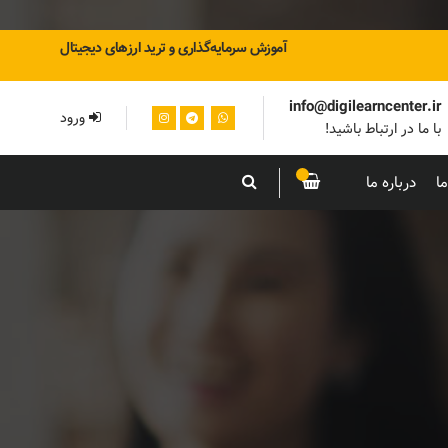
آموزش سرمایه‌گذاری و ترید ارزهای دیجیتال
info@digilearncenter.ir
ورود
با ما در ارتباط باشید!
ا
درباره ما