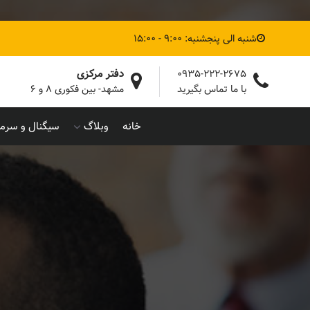
شنبه الی پنجشنبه: 9:00 - 15:00
دفتر مرکزی
0935-222-2675
با ما تماس بگیرید
مشهد- بین فکوری ۸ و ۶
خانه
وبلاگ
سیگنال و سرما