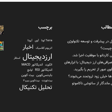
طالب
برچسب
در پیشرفت و توسعه تکنولوژی
Terra لونا
آوی
آیوتا
اخبار
 چیست؟
اتریوم کلاسیک
ارزدیجیتال
ی کاردانو با موفقیت اجرا شد.
استلار
صرافی‌های ارز دیجیتال: با ابزارهای
اندیکاتور MACD
الگورند
 عبور از تحریم را بگیرید.
اندیکاتور RSI
اولنچ
بایننس‌کوین
بیت کوین
ها خیلی زود ثروتمند می‌شوند؟
بیت‌تورنت
بیت‌کوین بیپ2
تحلیل تکنیکال
تراست والت
ترا یو اس دی TerraUSD
تزوس
توکن FTX
ثورچین
دانشنامه
دای
دلار بایننس