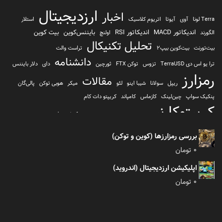
ارزدیجیتال
اخبار
Terra لونا
آوی
آیوتا
اتریوم کلاسیک
استلار
اندیکاتور MACD
اندیکاتور RSI
بایننس‌کوین
بیت کوین
الگورند
اولنچ
تحلیل تکنیکال
بیت‌تورنت
بیت‌کوین بیپ2
تراست والت
دانشنامه
ترا یو اس دی TerraUSD
تزوس
توکن FTX
ثورچین
دای
دلار بایننس
رمزارز
مقالات
ریپل
سولانا
شیبا اینو
لئو
میکر
هوبی توکن
پالی‌گان
پنکیک سواپ
چین‌لینک
کازماس
کامپاند
کریپتو دات کام
کریپتوکارنسی
کیف پول
کلیتن
کوساما یا کوزاما
کیف پول تراست والت
کیف پول کوینومی
یونی سواپ
بررسی رمزارزها (کوین و توکن)
0
تومان
اپلیکیشن ارزدیجیتال (اندروید)
0
تومان