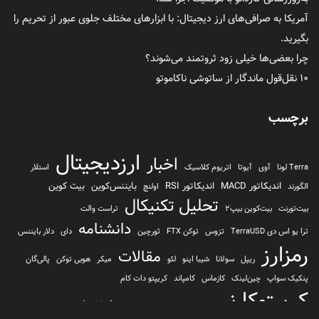
آمریکا به صرافی‌های ارز دیجیتال: با ابزارهای مختلف جلوی عبور از تحریم را
بگیرید.
چرا بعضی‌ها خیلی زود ثروتمند می‌شوند؟
۱۰ نقل‌قول ماندگار از ساتوشی ناکاموتو
برچسب
ارزدیجیتال
اخبار
Terra لونا
آوی
آیوتا
اتریوم کلاسیک
استلار
اندیکاتور MACD
اندیکاتور RSI
بایننس‌کوین
بیت کوین
الگورند
اولنچ
تحلیل تکنیکال
بیت‌تورنت
بیت‌کوین بیپ2
تراست والت
دانشنامه
ترا یو اس دی TerraUSD
تزوس
توکن FTX
ثورچین
دای
دلار بایننس
رمزارز
مقالات
ریپل
سولانا
شیبا اینو
لئو
میکر
هوبی توکن
پالی‌گان
پنکیک سواپ
چین‌لینک
کازماس
کامپاند
کریپتو دات کام
کریپتوکارنسی
کیف پول
کلیتن
کوساما یا کوزاما