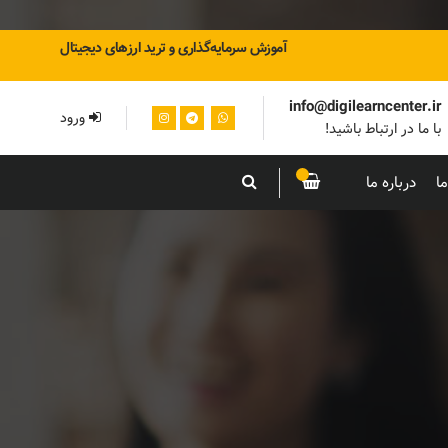
آموزش سرمایه‌گذاری و ترید ارزهای دیجیتال
info@digilearncenter.ir
ورود
با ما در ارتباط باشید!
ا
درباره ما