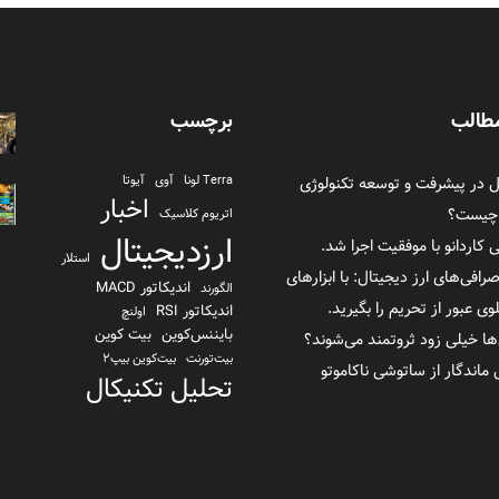
طالب
برچسب
در پیشرفت و توسعه تکنولوژی
Terra لونا
آوی
آیوتا
اخبار
 چیست؟
اتریوم کلاسیک
ارزدیجیتال
ی کاردانو با موفقیت اجرا شد.
استلار
صرافی‌های ارز دیجیتال: با ابزارهای
اندیکاتور MACD
الگورند
 عبور از تحریم را بگیرید.
اندیکاتور RSI
اولنچ
بایننس‌کوین
بیت کوین
ها خیلی زود ثروتمند می‌شوند؟
بیت‌تورنت
بیت‌کوین بیپ2
تحلیل تکنیکال
تراست والت
ترا یو اس دی TerraUSD
تزوس
توکن FTX
ثورچین
دانشنامه
دای
دلار بایننس