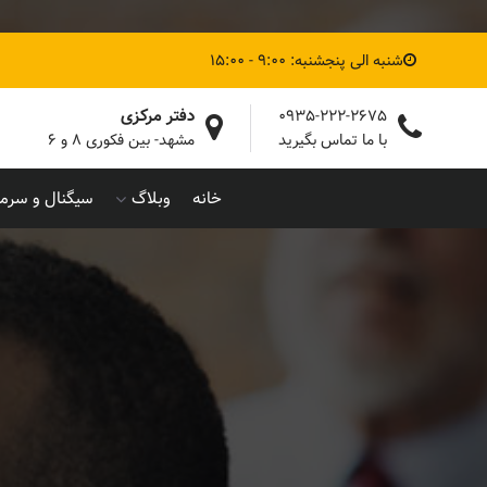
شنبه الی پنجشنبه: 9:00 - 15:00
دفتر مرکزی
0935-222-2675
با ما تماس بگیرید
مشهد- بین فکوری ۸ و ۶
خانه
وبلاگ
سیگنال و سرما