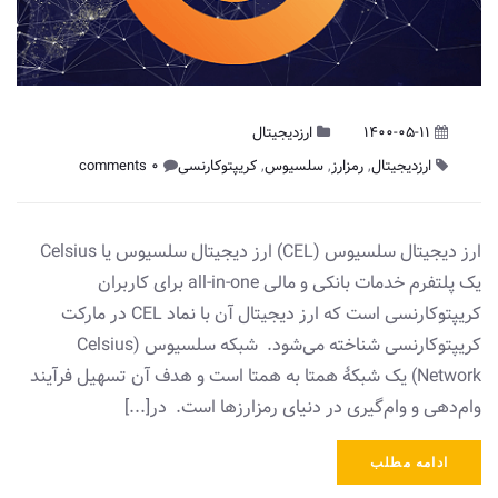
1400-05-11
ارزدیجیتال
ارزدیجیتال
,
رمزارز
,
سلسیوس
,
کریپتوکارنسی
0 comments
ارز دیجیتال سلسیوس (CEL) ارز دیجیتال سلسیوس یا Celsius
یک پلتفرم خدمات بانکی و مالی all-in-one برای کاربران
کریپتوکارنسی است که ارز دیجیتال آن با نماد CEL در مارکت
کریپتوکارنسی شناخته می‌شود. شبکه سلسیوس (Celsius
Network) یک شبکۀ همتا به همتا است و هدف آن تسهیل فرآیند
وام‌دهی و وام‌گیری در دنیای رمزارزها است. در[...]
ادامه مطلب