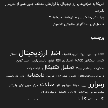
آمریکا به صرافی‌های ارز دیجیتال: با ابزارهای مختلف جلوی عبور از تحریم را
بگیرید.
چرا بعضی‌ها خیلی زود ثروتمند می‌شوند؟
۱۰ نقل‌قول ماندگار از ساتوشی ناکاموتو
برچسب
ارزدیجیتال
اخبار
Terra لونا
آوی
آیوتا
اتریوم کلاسیک
استلار
اندیکاتور MACD
اندیکاتور RSI
بایننس‌کوین
بیت کوین
الگورند
اولنچ
تحلیل تکنیکال
بیت‌تورنت
بیت‌کوین بیپ2
تراست والت
دانشنامه
ترا یو اس دی TerraUSD
تزوس
توکن FTX
ثورچین
دای
دلار بایننس
رمزارز
مقالات
ریپل
سولانا
شیبا اینو
لئو
میکر
هوبی توکن
پالی‌گان
پنکیک سواپ
چین‌لینک
کازماس
کامپاند
کریپتو دات کام
کریپتوکارنسی
کیف پول
کلیتن
کوساما یا کوزاما
کیف پول تراست والت
کیف پول کوینومی
یونی سواپ