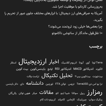
به‌روزرسانی کاردانو با موفقیت اجرا شد.
آمریکا به صرافی‌های ارز دیجیتال: با ابزارهای مختلف جلوی عبور از تحریم را
بگیرید.
چرا بعضی‌ها خیلی زود ثروتمند می‌شوند؟
۱۰ نقل‌قول ماندگار از ساتوشی ناکاموتو
برچسب
ارزدیجیتال
اخبار
Terra لونا
آوی
آیوتا
اتریوم کلاسیک
استلار
اندیکاتور MACD
اندیکاتور RSI
بایننس‌کوین
بیت کوین
الگورند
اولنچ
تحلیل تکنیکال
بیت‌تورنت
بیت‌کوین بیپ2
تراست والت
دانشنامه
ترا یو اس دی TerraUSD
تزوس
توکن FTX
ثورچین
دای
دلار بایننس
رمزارز
مقالات
ریپل
سولانا
شیبا اینو
لئو
میکر
هوبی توکن
پالی‌گان
پنکیک سواپ
چین‌لینک
کازماس
کامپاند
کریپتو دات کام