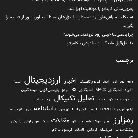
به‌روزرسانی کاردانو با موفقیت اجرا شد.
آمریکا به صرافی‌های ارز دیجیتال: با ابزارهای مختلف جلوی عبور از تحریم را
بگیرید.
چرا بعضی‌ها خیلی زود ثروتمند می‌شوند؟
۱۰ نقل‌قول ماندگار از ساتوشی ناکاموتو
برچسب
ارزدیجیتال
اخبار
Terra لونا
آوی
آیوتا
اتریوم کلاسیک
استلار
اندیکاتور MACD
اندیکاتور RSI
بایننس‌کوین
بیت کوین
الگورند
اولنچ
تحلیل تکنیکال
بیت‌تورنت
بیت‌کوین بیپ2
تراست والت
دانشنامه
ترا یو اس دی TerraUSD
تزوس
توکن FTX
ثورچین
دای
دلار بایننس
رمزارز
مقالات
ریپل
سولانا
شیبا اینو
لئو
میکر
هوبی توکن
پالی‌گان
پنکیک سواپ
چین‌لینک
کازماس
کامپاند
کریپتو دات کام