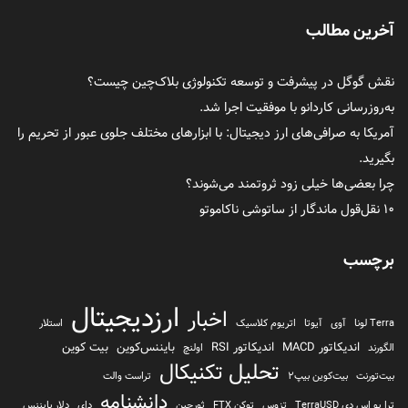
آخرین مطالب
نقش گوگل در پیشرفت و توسعه تکنولوژی بلاک‌چین چیست؟
به‌روزرسانی کاردانو با موفقیت اجرا شد.
آمریکا به صرافی‌های ارز دیجیتال: با ابزارهای مختلف جلوی عبور از تحریم را
بگیرید.
چرا بعضی‌ها خیلی زود ثروتمند می‌شوند؟
۱۰ نقل‌قول ماندگار از ساتوشی ناکاموتو
برچسب
ارزدیجیتال
اخبار
Terra لونا
آوی
آیوتا
اتریوم کلاسیک
استلار
اندیکاتور MACD
اندیکاتور RSI
بایننس‌کوین
بیت کوین
الگورند
اولنچ
تحلیل تکنیکال
بیت‌تورنت
بیت‌کوین بیپ2
تراست والت
دانشنامه
ترا یو اس دی TerraUSD
تزوس
توکن FTX
ثورچین
دای
دلار بایننس