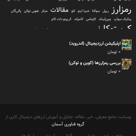
رمزارز
مقالات
ریپل
سولانا
شیبا اینو
لئو
میکر
هوبی توکن
پالی‌گان
پنکیک سواپ
چین‌لینک
کازماس
کامپاند
کریپتو دات کام
کریپتوکارنسی
کیف پول
کلیتن
کوساما یا کوزاما
کیف پول تراست والت
کیف پول کوینومی
یونی سواپ
اپلیکیشن ارزدیجیتال (اندروید)
0
تومان
بررسی رمزارزها (کوین و توکن)
0
تومان
وبسایت جامع معرفی، خبر، مقاله، تحلیل و آموزش ارزهای دیجیتال کاری از
گروه فناوری آسمان
مفاهیم پایه
اخبار
سیگنال
آموزش
لینک‌ها