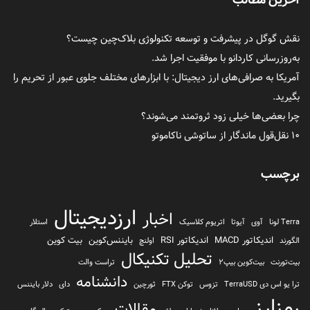
نقش گوگل در پیشرفت و توسعه تکنولوژی بلاک‌چین چیست؟
به‌روزرسانی کاردانو با موفقیت اجرا شد.
آمریکا به صرافی‌های ارز دیجیتال: با ابزارهای مختلف جلوی عبور از تحریم را
بگیرید.
چرا بعضی‌ها خیلی زود ثروتمند می‌شوند؟
۱۰ نقل‌قول ماندگار از ساتوشی ناکاموتو
برچسب
ارزدیجیتال
اخبار
Terra لونا
آوی
آیوتا
اتریوم کلاسیک
استلار
اندیکاتور MACD
اندیکاتور RSI
بایننس‌کوین
بیت کوین
الگورند
اولنچ
تحلیل تکنیکال
بیت‌تورنت
بیت‌کوین بیپ2
تراست والت
دانشنامه
ترا یو اس دی TerraUSD
تزوس
توکن FTX
ثورچین
دای
دلار بایننس
رمزارز
مقالات