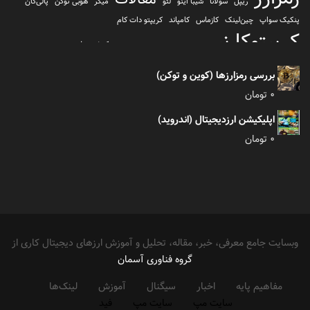
ریپل
سولانا
شیبا اینو
لئو
میکر
هوبی توکن
پالی‌گان
پنکیک سواپ
چین‌لینک
کازماس
کامپاند
کریپتو دات کام
کریپتوکارنسی
کیف پول
کلیتن
کوساما یا کوزاما
کیف پول تراست والت
کیف پول کوینومی
یونی سواپ
بررسی رمزارزها (کوین و توکن)
0
تومان
اپلیکیشن ارزدیجیتال (اندروید)
0
تومان
وبسایت جامع معرفی، خبر، مقاله، تحلیل و آموزش ارزهای دیجیتال کاری از
گروه فناوری آسمان
مفاهیم پایه
اخبار
سیگنال
آموزش
لینک‌ها
سایت مپ
سایت مپ
فید