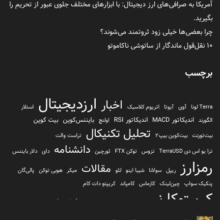
آمریکا به صرافی‌های ارز دیجیتال: با ابزارهای مختلف جلوی عبور از تحریم را
بگیرید.
چرا بعضی‌ها خیلی زود ثروتمند می‌شوند؟
۱۰ نقل‌قول ماندگار از ساتوشی ناکاموتو
برچسب
ارزدیجیتال
اخبار
Terra لونا
آوی
آیوتا
اتریوم کلاسیک
استلار
اندیکاتور MACD
اندیکاتور RSI
بایننس‌کوین
بیت کوین
الگورند
اولنچ
تحلیل تکنیکال
بیت‌تورنت
بیت‌کوین بیپ2
تراست والت
دانشنامه
ترا یو اس دی TerraUSD
تزوس
توکن FTX
ثورچین
دای
دلار بایننس
رمزارز
مقالات
ریپل
سولانا
شیبا اینو
لئو
میکر
هوبی توکن
پالی‌گان
پنکیک سواپ
چین‌لینک
کازماس
کامپاند
کریپتو دات کام
کریپتوکارنسی
کیف پول
کلیتن
کوساما یا کوزاما
کیف پول تراست والت
کیف پول کوینومی
یونی سواپ