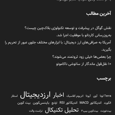
آخرین مطالب
نقش گوگل در پیشرفت و توسعه تکنولوژی بلاک‌چین چیست؟
به‌روزرسانی کاردانو با موفقیت اجرا شد.
آمریکا به صرافی‌های ارز دیجیتال: با ابزارهای مختلف جلوی عبور از تحریم را
بگیرید.
چرا بعضی‌ها خیلی زود ثروتمند می‌شوند؟
۱۰ نقل‌قول ماندگار از ساتوشی ناکاموتو
برچسب
ارزدیجیتال
اخبار
Terra لونا
آوی
آیوتا
اتریوم کلاسیک
استلار
اندیکاتور MACD
اندیکاتور RSI
بایننس‌کوین
بیت کوین
الگورند
اولنچ
تحلیل تکنیکال
بیت‌تورنت
بیت‌کوین بیپ2
تراست والت