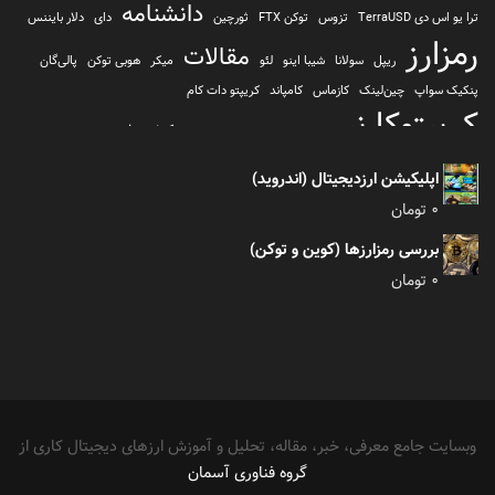
دانشنامه
ترا یو اس دی TerraUSD
تزوس
توکن FTX
ثورچین
دای
دلار بایننس
رمزارز
مقالات
ریپل
سولانا
شیبا اینو
لئو
میکر
هوبی توکن
پالی‌گان
پنکیک سواپ
چین‌لینک
کازماس
کامپاند
کریپتو دات کام
کریپتوکارنسی
کیف پول
کلیتن
کوساما یا کوزاما
کیف پول تراست والت
کیف پول کوینومی
یونی سواپ
اپلیکیشن ارزدیجیتال (اندروید)
0
تومان
بررسی رمزارزها (کوین و توکن)
0
تومان
وبسایت جامع معرفی، خبر، مقاله، تحلیل و آموزش ارزهای دیجیتال کاری از
گروه فناوری آسمان