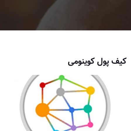
کیف پول کوینومی