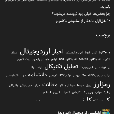
بگیرید.
چرا بعضی‌ها خیلی زود ثروتمند می‌شوند؟
۱۰ نقل‌قول ماندگار از ساتوشی ناکاموتو
برچسب
ارزدیجیتال
اخبار
Terra لونا
آوی
آیوتا
اتریوم کلاسیک
استلار
اندیکاتور MACD
اندیکاتور RSI
بایننس‌کوین
بیت کوین
الگورند
اولنچ
تحلیل تکنیکال
بیت‌تورنت
بیت‌کوین بیپ2
تراست والت
دانشنامه
ترا یو اس دی TerraUSD
تزوس
توکن FTX
ثورچین
دای
دلار بایننس
رمزارز
مقالات
ریپل
سولانا
شیبا اینو
لئو
میکر
هوبی توکن
پالی‌گان
پنکیک سواپ
چین‌لینک
کازماس
کامپاند
کریپتو دات کام
کریپتوکارنسی
کیف پول
کلیتن
کوساما یا کوزاما
کیف پول تراست والت
کیف پول کوینومی
یونی سواپ
اپلیکیشن ارزدیجیتال (اندروید)