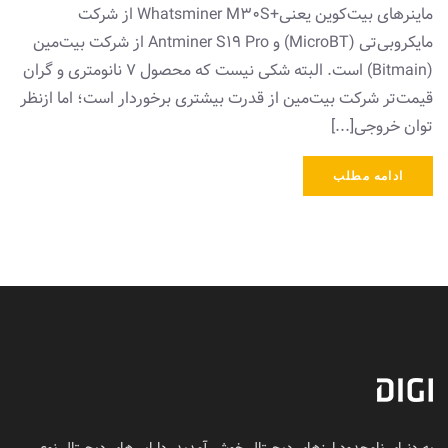
ماینرهای بیت‌کوین یعنی+Whatsminer M۳۰S از شرکت
مایکرو‌بی‌تی (MicroBT) و Antminer S۱۹ Pro از شرکت بیت‌مین
(Bitmain) است. البته شکی نیست که محصول ۷ نانومتری و گران
‌‌قیمت‌تر شرکت بیت‌مین از قدرت بیشتری برخوردار است؛ اما ازنظر
توان خروجی[...]
ادامه مطلب
به دنیای نامحدود ارزهای دیجیتال خوش آمدید. دارایی‌های دیجیتال نوعی