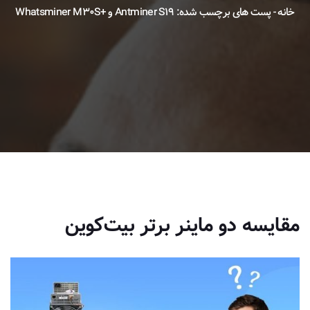
خانه
-
پست های برچسب شده: Antminer S۱۹ و +Whatsminer M۳۰S
مقایسه دو ماینر برتر بیت‌کوین