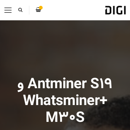
Antminer S۱۹ و
+Whatsminer
M۳۰S