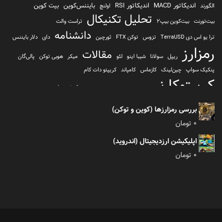
اندیکاتور MACD
اندیکاتور RSI
بایننس‌کوین
بیت کوین
الگورند
اولنچ
تحلیل تکنیکال
بیت‌تورنت
بیت‌کوین بیپ2
تراست والت
دانشنامه
ترا یو اس دی TerraUSD
تزوس
توکن FTX
ثورچین
دای
دلار بایننس
رمزارز
مقالات
ریپل
سولانا
شیبا اینو
لئو
میکر
هوبی توکن
پالی‌گان
پنکیک سواپ
چین‌لینک
کازماس
کامپاند
کریپتو دات کام
کریپتوکارنسی
کیف پول
کلیتن
کوساما یا کوزاما
کیف پول تراست والت
کیف پول کوینومی
یونی سواپ
بررسی رمزارزها (کوین و توکن)
0
تومان
اپلیکیشن ارزدیجیتال (اندروید)
0
تومان