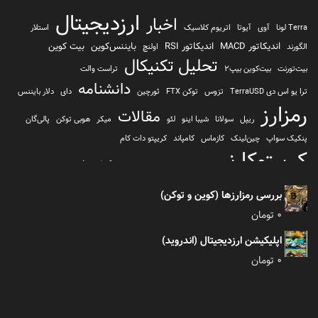
ارزدیجیتال
اخبار
Terra لونا
آوی
آیوتا
اتریوم کلاسیک
استلار
اندیکاتور MACD
اندیکاتور RSI
بایننس‌کوین
بیت کوین
الگورند
اولنچ
تحلیل تکنیکال
بیت‌تورنت
بیت‌کوین بیپ2
تراست والت
دانشنامه
ترا یو اس دی TerraUSD
تزوس
توکن FTX
ثورچین
دای
دلار بایننس
رمزارز
مقالات
ریپل
سولانا
شیبا اینو
لئو
میکر
هوبی توکن
پالی‌گان
پنکیک سواپ
چین‌لینک
کازماس
کامپاند
کریپتو دات کام
کریپتوکارنسی
کیف پول
کلیتن
کوساما یا کوزاما
کیف پول تراست والت
کیف پول کوینومی
یونی سواپ
بررسی رمزارزها (کوین و توکن)
0
تومان
اپلیکیشن ارزدیجیتال (اندروید)
0
تومان