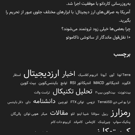
به‌روزرسانی کاردانو با موفقیت اجرا شد.
آمریکا به صرافی‌های ارز دیجیتال: با ابزارهای مختلف جلوی عبور از تحریم را
بگیرید.
چرا بعضی‌ها خیلی زود ثروتمند می‌شوند؟
۱۰ نقل‌قول ماندگار از ساتوشی ناکاموتو
برچسب
ارزدیجیتال
اخبار
Terra لونا
آوی
آیوتا
اتریوم کلاسیک
استلار
اندیکاتور MACD
اندیکاتور RSI
بایننس‌کوین
بیت کوین
الگورند
اولنچ
تحلیل تکنیکال
بیت‌تورنت
بیت‌کوین بیپ2
تراست والت
دانشنامه
ترا یو اس دی TerraUSD
تزوس
توکن FTX
ثورچین
دای
دلار بایننس
رمزارز
مقالات
ریپل
سولانا
شیبا اینو
لئو
میکر
هوبی توکن
پالی‌گان
پنکیک سواپ
چین‌لینک
کازماس
کامپاند
کریپتو دات کام
کریپتوکارنسی
کیف پول
کلیتن
کوساما یا کوزاما