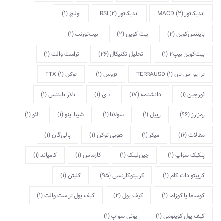
اندیکاتور MACD
(2)
اندیکاتور RSI
(2)
اولنچ
(1)
بایننس‌کوین
(2)
بیت کوین
(2)
بیت‌تورنت
(1)
بیت‌کوین بیپ2
(1)
تحلیل تکنیکال
(26)
تراست والت
(1)
ترا یو اس دی TERRAUSD
(1)
تزوس
(1)
توکن FTX
(1)
ثورچین
(1)
دانشنامه
(17)
دای
(1)
دلار بایننس
(1)
رمزارز
(96)
ریپل
(1)
سولانا
(1)
شیبا اینو
(1)
لئو
(1)
مقالات
(16)
میکر
(1)
هوبی توکن
(1)
پالی‌گان
(1)
پنکیک سواپ
(1)
چین‌لینک
(1)
کازماس
(1)
کامپاند
(1)
کریپتو دات کام
(1)
کریپتوکارنسی
(95)
کلیتن
(1)
کوساما یا کوزاما
(1)
کیف پول
(2)
کیف پول تراست والت
(1)
کیف پول کوینومی
(1)
یونی سواپ
(1)