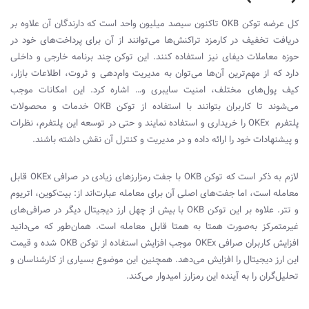
کل عرضه توکن
OKB
تاکنون سیصد میلیون واحد است که دارندگان آن علاوه بر
دریافت تخفیف در کارمزد تراکنش‌ها می‌توانند از آن برای پرداخت‌های خود در
حوزه معاملات دیفای نیز استفاده کنند. این توکن چند برنامه خارجی و داخلی
دارد که از مهم‌ترین آن‌ها می‌توان به مدیریت وام‌دهی و ثروت، اطلاعات بازار،
کیف پول‌های مختلف، امنیت سایبری و… اشاره کرد. این امکانات موجب
می‌شوند تا کاربران بتوانند با استفاده از توکن
OKB
خدمات و محصولات
پلتفرم
OKEx
را خریداری و استفاده نمایند و حتی در توسعه این پلتفرم، نظرات
و پیشنهادات خود را ارائه داده و در مدیریت و کنترل آن نقش داشته باشند.
لازم به ذکر است که توکن
OKB
با جفت رمزارزهای زیادی در صرافی
OKEx
قابل
معامله است، اما جفت‌های اصلی آن برای معامله عبارت‌اند از: بیت‌کوین، اتريوم
و تتر. علاوه بر این توکن
OKB
با بیش از چهل ارز دیجیتال دیگر در صرافی‌های
غیرمتمرکز به‌صورت همتا به همتا قابل معامله است. همان‌طور که می‌دانید
افزایش کاربران صرافی
OKEx
موجب افزایش استفاده از توکن
OKB
شده و قیمت
این ارز دیجیتال را افزایش می‌دهد. همچنین این موضوع بسیاری از کارشناسان و
تحلیل‌گران را به آینده این رمزارز امیدوار می‌کند.