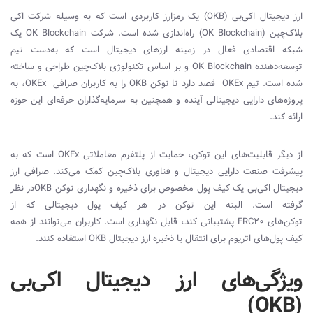
ارز دیجیتال اکی‌بی (
OKB
) یک رمزارز کاربردی است که به ‌وسیله شرکت اکی
بلاک‌چین (
OK Blockchain
) راه‌اندازی شده است. شرکت
OK Blockchain
یک
شبکه اقتصادی فعال در زمینه ارزهای دیجیتال است که به‌دست تیم
توسعه‌دهنده
OK Blockchain
و بر اساس تکنولوژی بلاک‌چین طراحی و ساخته
‌شده است. تیم
OKEx
قصد دارد تا توکن
OKB
را به کاربران صرافی
OKEx
، به
پروژه‌های دارایی دیجیتالی آینده و همچنین به سرمایه‌گذاران حرفه‌ای این حوزه
ارائه کند.
از دیگر قابلیت‌های این توکن، حمایت از پلتفرم معاملاتی
OKEx
است که به
پیشرفت صنعت دارایی دیجیتال و فناوری بلاک‌چین کمک می‌کند. صرافی ارز
دیجیتال اکی‌بی یک کیف پول مخصوص برای ذخیره و نگهداری توکن
OKB
در نظر
گرفته است. البته این توکن در هر کیف پول دیجیتالی که از
توکن‌های
ERC20
پشتیبانی کند، قابل نگهداری است. کاربران می‌توانند از همه
کیف پول‌های اتریوم برای انتقال یا ذخیره ارز دیجیتال
OKB
استفاده کنند.
ویژگی‌های ارز دیجیتال اکی‌بی
(OKB)