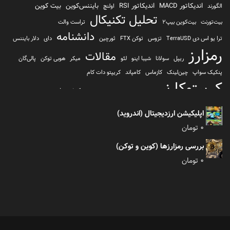
اندیکاتور MACD
اندیکاتور RSI
بایننس‌کوین
بیت کوین
الگورند
اولنچ
تحلیل تکنیکال
بیت‌تورنت
بیت‌کوین بیپ2
تراست والت
دانشنامه
ترا یو اس دی TerraUSD
تزوس
توکن FTX
ثورچین
دای
دلار بایننس
رمزارز
مقالات
ریپل
سولانا
شیبا اینو
لئو
میکر
هوبی توکن
پالی‌گان
پنکیک سواپ
چین‌لینک
کازماس
کامپاند
کریپتو دات کام
کریپتوکارنسی
کیف پول
کلیتن
کوساما یا کوزاما
کیف پول تراست والت
کیف پول کوینومی
یونی سواپ
اپلیکیشن ارزدیجیتال (اندروید)
0
تومان
بررسی رمزارزها (کوین و توکن)
0
تومان