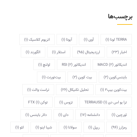
برچسب‌ها
TERRA لونا
(1)
آوی
(1)
آیوتا
(1)
اتریوم کلاسیک
(1)
اخبار
(23)
ارزدیجیتال
(95)
استلار
(1)
الگورند
(1)
اندیکاتور MACD
(2)
اندیکاتور RSI
(2)
اولنچ
(1)
بایننس‌کوین
(2)
بیت کوین
(2)
بیت‌تورنت
(1)
بیت‌کوین بیپ2
(1)
تحلیل تکنیکال
(26)
تراست والت
(1)
ترا یو اس دی TERRAUSD
(1)
تزوس
(1)
توکن FTX
(1)
ثورچین
(1)
دانشنامه
(17)
دای
(1)
دلار بایننس
(1)
رمزارز
(96)
ریپل
(1)
سولانا
(1)
شیبا اینو
(1)
لئو
(1)