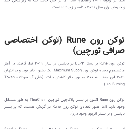
ابتدا در ژانویه 2021 راه‌اندازی شد، اما در حال حاضر یک به روزرسانی چند
زنجیره‌ای برای سال 2021 برنامه ریزی شده است.
توکن رون Rune (توکن اختصاصی
صرافی ثورچین)
توکن رون
Rune
بر بستر
BEP2
در بایننس در سال 2019 قرار گرفت. در آغاز
ماکسیموم ذخیره توکن رون
Maximum Supply
، یک بیلیون دلار بود. و در انتهای
2019 این مقدار به 500 میلیون دلار کاهش یافت. (باقی آن سوزانده
Token
Burning
شد.)
توکن رون
Rune
اکنون بر بستر بلاک‌چین ثورچین
ThorChain
به طور مستقل
وجود دارد. (اما هنوز تعدادی توکن رون
Rune
در گردش هستند که بر بستر
بایننس و بر بستر اتریوم وجود دارد).