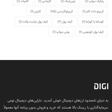
پنکیک سواپ
(1)
چین‌لینک
(1)
کازماس
(1)
کامپاند
(1)
کریپتو دات کام
(1)
کریپتوکارنسی
(95)
کلیتن
(1)
کوساما یا کوزاما
(1)
کیف پول
(2)
کیف پول تراست والت
(1)
کیف پول کوینومی
(1)
یونی سواپ
(1)
به دنیای نامحدود ارزهای دیجیتال خوش آمدید. دارایی‌های دیجیتال نوعی
سرمایه‌گذاری با ریسک بالا هستند که خرید و فروش بدون برنامه آنها معمولاً