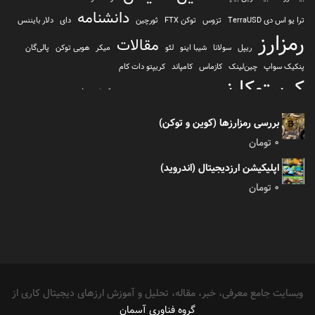
دانشنامه
ترا یو اس دی TerraUSD
تزوس
توکن FTX
ثورچین
دای
دلار بایننس
رمزارز
مقالات
ریپل
سولانا
شیبا اینو
لئو
میکر
هوبی توکن
پالی‌گان
پنکیک سواپ
چین‌لینک
کازماس
کامپاند
کریپتو دات کام
کریپتوکارنسی
کیف پول
کلیتن
کوساما یا کوزاما
کیف پول تراست والت
کیف پول کوینومی
یونی سواپ
بررسی رمزارزها (کوین و توکن)
0
تومان
اپلیکیشن ارزدیجیتال (اندروید)
0
تومان
وبسایت جامع معرفی، خبر، مقاله، تحلیل و آموزش ارزهای دیجیتال کاری از
گروه فناوری آسمان