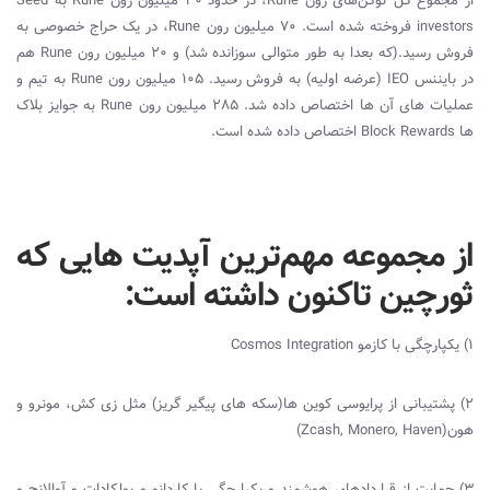
از مجموع کل توکن‌های رون
Rune
، در حدود 30 میلیون رون
Rune
به
Seed
investors
فروخته شده است. 70 میلیون رون
Rune
، در یک حراج خصوصی به
فروش رسید.(که بعدا به طور متوالی سوزانده شد) و 20 میلیون رون
Rune
هم
در بایننس
IEO
(عرضه اولیه) به فروش رسید. 105 میلیون رون
Rune
به تیم و
عملیات های آن ها اختصاص داده شد. 285 میلیون رون
Rune
به جوایز بلاک
ها
Block Rewards
اختصاص داده شده است.
از مجموعه مهم‌ترین آپدیت هایی که
ثورچین تاکنون داشته است:
1) یکپارچگی با کازمو
Cosmos Integration
2) پشتیبانی از پرایوسی کوین ها(سکه های پیگیر گریز) مثل زی کش، مونرو و
هون(
Zcash, Monero, Haven
)
3) حمایت از قراردادهای هوشمند و یکپارچگی با کاردانو و پولکادات و آوالانچ و