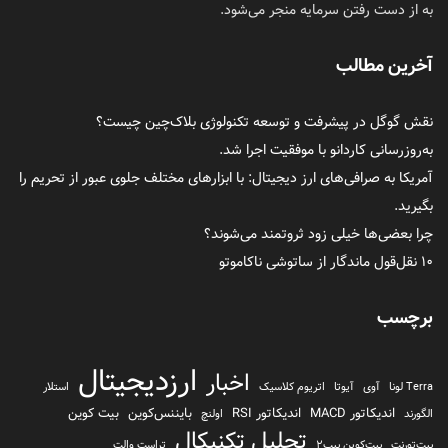
به از دست رفتن سرمایه منجر می‌شود.
آخرین مطالب
نقش گوگل در پیشرفت و توسعه تکنولوژی بلاک‌چین چیست؟
به‌روزرسانی کاردانو با موفقیت اجرا شد.
آمریکا به صرافی‌های ارز دیجیتال: با ابزارهای مختلف جلوی عبور از تحریم را
بگیرید.
چرا بعضی‌ها خیلی زود ثروتمند می‌شوند؟
۱۰ نقل‌قول ماندگار از ساتوشی ناکاموتو
برچسب
ارزدیجیتال
اخبار
Terra لونا
آوی
آیوتا
اتریوم کلاسیک
استلار
اندیکاتور MACD
اندیکاتور RSI
بایننس‌کوین
بیت کوین
الگورند
اولنچ
تحلیل تکنیکال
بیت‌تورنت
بیت‌کوین بیپ2
تراست والت