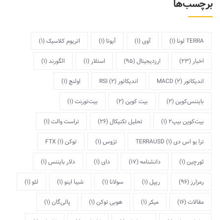
برچسب‌ها
TERRA لونا
(1)
آوی
(1)
آیوتا
(1)
اتریوم کلاسیک
(1)
اخبار
(23)
ارزدیجیتال
(95)
استلار
(1)
الگورند
(1)
اندیکاتور MACD
(2)
اندیکاتور RSI
(2)
اولنچ
(1)
بایننس‌کوین
(2)
بیت کوین
(2)
بیت‌تورنت
(1)
بیت‌کوین بیپ2
(1)
تحلیل تکنیکال
(26)
تراست والت
(1)
ترا یو اس دی TERRAUSD
(1)
تزوس
(1)
توکن FTX
(1)
ثورچین
(1)
دانشنامه
(17)
دای
(1)
دلار بایننس
(1)
رمزارز
(96)
ریپل
(1)
سولانا
(1)
شیبا اینو
(1)
لئو
(1)
مقالات
(16)
میکر
(1)
هوبی توکن
(1)
پالی‌گان
(1)