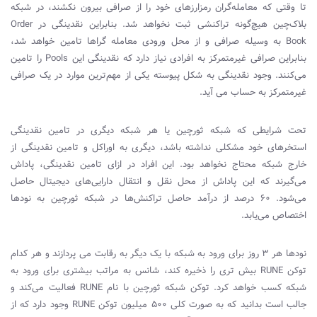
تا وقتی که معامله‌گران رمزارزهای خود را از صرافی بیرون نکشند، در شبکه
بلاک‌چین هیچ‌گونه تراکنشی ثبت نخواهد شد. بنابراین نقدینگی در
Order
Book
به وسیله صرافی و از محل ورودی معامله گراها تامین خواهد شد،
بنابراین صرافی غیرمتمرکز به افرادی نیاز دارد که نقدینگی این
Pools
را تامین
می‌کنند. وجود نقدینگی به شکل پیوسته یکی از مهم‌ترین موارد در یک صرافی
غیرمتمرکز به حساب می آید.
تحت شرایطی که شبکه ثورچین یا هر شبکه دیگری در تامین نقدینگی
استخرهای خود مشکلی نداشته باشد، دیگری به اوراکل و تامین نقدینگی از
خارج شبکه محتاج نخواهد بود. این افراد در ازای تامین نقدینگی، پاداش
می‌گیرند که این پاداش از محل نقل و انتقال دارایی‌های دیجیتال حاصل
می‌شود. ۶۰ درصد از درآمد حاصل تراکنش‌ها در شبکه ثورچین به نودها
اختصاص می‌یابد.
نودها هر ۳ روز برای ورود به شبکه با یک دیگر به رقابت می پردازند و هر کدام
توکن
RUNE
بیش تری را ذخیره کند، شانس به مراتب بیشتری برای ورود به
شبکه کسب خواهد کرد. توکن شبکه ثورچین با نام
RUNE
فعالیت می‌کند و
جالب است بدانید که به صورت کلی ۵۰۰ میلیون توکن
RUNE
وجود دارد که از