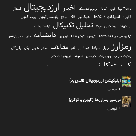
ارزدیجیتال
اخبار
Terra لونا
آوی
آیوتا
اتریوم کلاسیک
استلار
اندیکاتور MACD
اندیکاتور RSI
بایننس‌کوین
بیت کوین
الگورند
اولنچ
تحلیل تکنیکال
بیت‌تورنت
بیت‌کوین بیپ2
تراست والت
دانشنامه
ترا یو اس دی TerraUSD
تزوس
توکن FTX
ثورچین
دای
دلار بایننس
رمزارز
مقالات
ریپل
سولانا
شیبا اینو
لئو
میکر
هوبی توکن
پالی‌گان
پنکیک سواپ
چین‌لینک
کازماس
کامپاند
کریپتو دات کام
کریپتوکارنسی
کیف پول
کلیتن
کوساما یا کوزاما
کیف پول تراست والت
کیف پول کوینومی
یونی سواپ
اپلیکیشن ارزدیجیتال (اندروید)
0
تومان
بررسی رمزارزها (کوین و توکن)
0
تومان