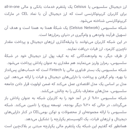
ارز دیجیتال سلسیوس یا Celsius یک پلتفرم خدمات بانکی و مالی all-in-one
برای کاربران کریپتوکارنسی است که ارز دیجیتال آن با نماد CEL در مارکت
کریپتوکارنسی شناخته می‌شود.
شبکه سلسیوس (Celsius Network) یک شبکۀ همتا به همتا است و هدف آن
تسهیل فرآیند وام‌دهی و وام‌گیری در دنیای رمزارزها است.
در این شبکه کاربران می‌توانند با وثیقه‌گذاری ارزهای دیجیتال و پرداخت مقدار
ناچیزی کارمزد، ارز فیات دریافت نمایند.
از طرف دیگر، به وام‌دهندگانی که به کیف پول ارز دیجیتال خود در شبکۀ
سلسیوس، رمزارز واریز می‌نمایند هم مقداری به عنوان پاداش پرداخت می‌شود.
شبکه سلسیوس یک بستر فناوری مالی یا Fintech است که حساب‌های پس‌‌انداز
با بهره، وام گرفتن و پرداخت با دارایی‌های دیجیتال و فیات را ارائه می‌دهد. این
مدل بر اساس یک مدل اقتصادی عمل می‌کند که ضمن اولویت قرار دادن جامعه
سلسیوس، مدل‌های متعارف بانکی را به چالش می‌کشد.
شبکه سلسیوس 80% از در آمد خود را به کاربران شبکه به عنوان پاداش باز
می‌گرداند، در حالی که 20% دیگر بودجه، توسعه پروژه را تامین می‌کند. شبکه
سلسیوس با ارائه مجموعه‌ای از محصولات و توکن بومی‌CEL در کنار دارایی‌های
دیجیتال و ارزهای فیات، یک اکوسیستم یکپارچه را تشکیل می‌دهد.
همانطور که گفتیم این شبکه یک پلتفرم مالی یکپارچه مبتنی بر بلاک‌چین است