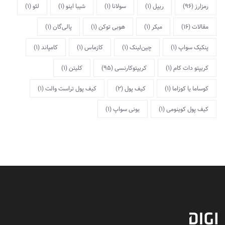
رمزارز
(96)
ریپل
(1)
سولانا
(1)
شیبا اینو
(1)
لئو
(1)
مقالات
(16)
میکر
(1)
هوبی توکن
(1)
پالی‌گان
(1)
پنکیک سواپ
(1)
چین‌لینک
(1)
کازماس
(1)
کامپاند
(1)
کریپتو دات کام
(1)
کریپتوکارنسی
(95)
کلیتن
(1)
کوساما یا کوزاما
(1)
کیف پول
(2)
کیف پول تراست والت
(1)
کیف پول کوینومی
(1)
یونی سواپ
(1)