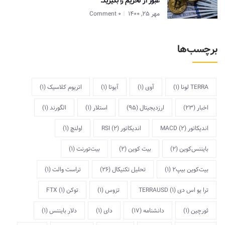
عبور از تحریم را بگیرید.
مهر 25, 1400
0 Comment
برچسب‌ها
TERRA لونا
(1)
آوی
(1)
آیوتا
(1)
اتریوم کلاسیک
(1)
اخبار
(23)
ارزدیجیتال
(95)
استلار
(1)
الگورند
(1)
اندیکاتور MACD
(2)
اندیکاتور RSI
(2)
اولنچ
(1)
بایننس‌کوین
(2)
بیت کوین
(2)
بیت‌تورنت
(1)
بیت‌کوین بیپ2
(1)
تحلیل تکنیکال
(26)
تراست والت
(1)
ترا یو اس دی TERRAUSD
(1)
تزوس
(1)
توکن FTX
(1)
ثورچین
(1)
دانشنامه
(17)
دای
(1)
دلار بایننس
(1)