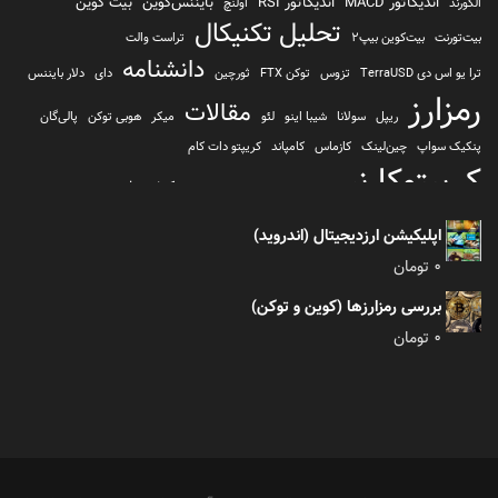
اندیکاتور MACD
اندیکاتور RSI
بایننس‌کوین
بیت کوین
الگورند
اولنچ
تحلیل تکنیکال
بیت‌تورنت
بیت‌کوین بیپ2
تراست والت
دانشنامه
ترا یو اس دی TerraUSD
تزوس
توکن FTX
ثورچین
دای
دلار بایننس
رمزارز
مقالات
ریپل
سولانا
شیبا اینو
لئو
میکر
هوبی توکن
پالی‌گان
پنکیک سواپ
چین‌لینک
کازماس
کامپاند
کریپتو دات کام
کریپتوکارنسی
کیف پول
کلیتن
کوساما یا کوزاما
کیف پول تراست والت
کیف پول کوینومی
یونی سواپ
اپلیکیشن ارزدیجیتال (اندروید)
0
تومان
بررسی رمزارزها (کوین و توکن)
0
تومان