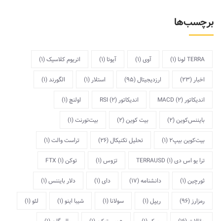
برچسب‌ها
TERRA لونا
(1)
آوی
(1)
آیوتا
(1)
اتریوم کلاسیک
(1)
اخبار
(23)
ارزدیجیتال
(95)
استلار
(1)
الگورند
(1)
اندیکاتور MACD
(2)
اندیکاتور RSI
(2)
اولنچ
(1)
بایننس‌کوین
(2)
بیت کوین
(2)
بیت‌تورنت
(1)
بیت‌کوین بیپ2
(1)
تحلیل تکنیکال
(26)
تراست والت
(1)
ترا یو اس دی TERRAUSD
(1)
تزوس
(1)
توکن FTX
(1)
ثورچین
(1)
دانشنامه
(17)
دای
(1)
دلار بایننس
(1)
رمزارز
(96)
ریپل
(1)
سولانا
(1)
شیبا اینو
(1)
لئو
(1)