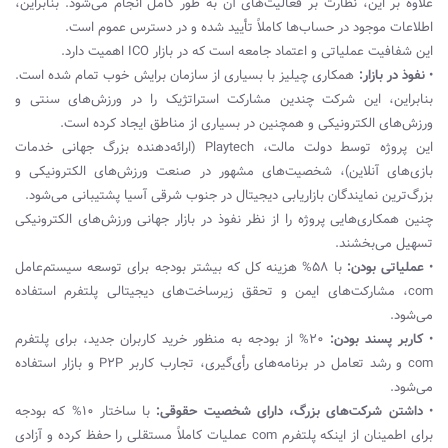
علاوه بر این، نظارت بر فعالیت‌های آن به طور کامل انجام می‌شود. بنابراین،
اطلاعات موجود در حساب‌ها کاملاً تأیید شده و در دسترس عموم است.
این شفافیت عملیاتی و اعتماد جامعه است که در بازار ICO اهمیت دارد.
•
نفوذ در بازار:
همکاری چیلیز با بسیاری از سازمان برایش خوب تمام شده است.
بنابراین، این شرکت چندین مشارکت استراتژیک را در ورزش‌های سنتی و
ورزش‌های الکترونیکی و همچنین در بسیاری از مناطق ایجاد کرده است.
این پروژه توسط دولت مالت، Playtech (ارائه‌دهنده بزرگ جهانی خدمات
بازی‌های آنلاین)، شخصیت‌های مشهور در صنعت ورزش‌های الکترونیکی و
بزرگ‌ترین نمایندگان بازاریابی دیجیتال در جنوب شرقی آسیا پشتیبانی می‌شود.
چنین همکاری‌هایی پروژه را از نظر نفوذ در بازار جهانی ورزش‌های الکترونیکی
تسهیل می‌بخشند.
•
عملیاتی بودن:
با 58% هزینه کل که بیشتر بودجه برای توسعه سیستم‌عامل
com، مشارکت‌های ‌ایمن و تحقق زیرساخت‌های دیجیتالی پلتفرم استفاده
می‌شود.
•
کاربر پسند بودن:
20% از بودجه به منظور خرید کاربران جدید، برای پلتفرم
com و رشد تعامل در برنامه‌های رأی‌گیری، تجارب کاربر P2P و بازار استفاده
می‌شود.
•
داشتن شرکت‌های بزرگ، دارای شخصیت حقوقی:
با ساختار 10% که بودجه
برای اطمینان از اینکه پلتفرم com عملیات کاملاً مستقلی را حفظ کرده و آزادی