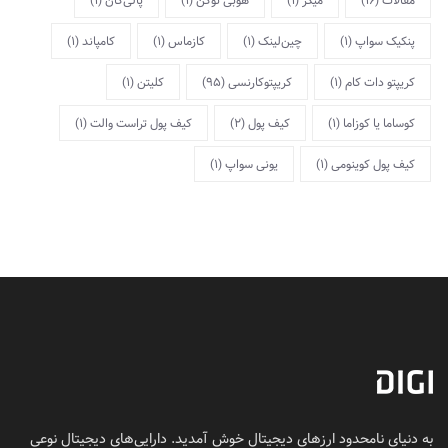
مقالات
(16)
میکر
(1)
هوبی توکن
(1)
پالی‌گان
(1)
پنکیک سواپ
(1)
چین‌لینک
(1)
کازماس
(1)
کامپاند
(1)
کریپتو دات کام
(1)
کریپتوکارنسی
(95)
کلیتن
(1)
کوساما یا کوزاما
(1)
کیف پول
(2)
کیف پول تراست والت
(1)
کیف پول کوینومی
(1)
یونی سواپ
(1)
به دنیای نامحدود ارزهای دیجیتال خوش آمدید. دارایی‌های دیجیتال نوعی