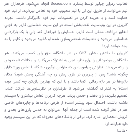
فعاليت رمزارز چيليز توسط پلتفرم Socios.com انجام مي‌شود. طرفداران هر
تيم می‌توانند از طريق اين ارز با تيم محبوب خود به تعامل بپردازند. از تيم خود
حمايت كنند و با هزينه كردن در تصميمات تيم خود تاثيرگذار باشند. تجربه
كاربری در اين وب‌سايت لذت‌بخش است. در اين سايت شناسايی كاربر به خوبي
اتفاق مي‌افتد. ممكن است كاربر، حسابش را غيرفعال كند ولي با يک بازگرداني
شناسايی مي‌شود و تنظيمات شخصي‌سازي شده او ذخيره می‌شود و كاربر را به
وجد خواهد آورد!
کاربران با داشتن نشان CHZ در هر باشگاه، حق‌ رای کسب می‌کنند. هر
باشگاهی موضوعاتی را برای نظرسنجی به اشتراک می‌گذارد و امکانات نامحدودی
را ارائه می‌دهد. نظراتی پیرامون این که طراحی لوگوی باشگاه یا لباس ورزشکاران
چگونه باشد؟ پس از پیروزی در بازی پیش رو چه آهنگی پخش شود؟ مکان
بازی‌ها در هر بازه زمانی کجا باشد و یا این که بهترین بازیکن چه کسی بوده
است؟ به اشتراک گذاشته می‌شود تا طرفداران در نظرسنجی‎‌ها شرکت کنند،
تصمیم بگیرند، رای دهند و حدس بزنند. هرچه کاربران تعامل بیشتری با سیستم
داشته باشند، احتمال سود بیشتر است؛ از طرفی برنامه‌ها و جایزه‌های خاصی
هم در نظر گرفته شده است از جمله آنها می‌توان به حدس بازی‌های بعدی و
فروش انحصاری اشاره کرد. برخی از باشگاه‌های معروف که در این سیستم وجود
دارد عبارتند از:
• بارسا