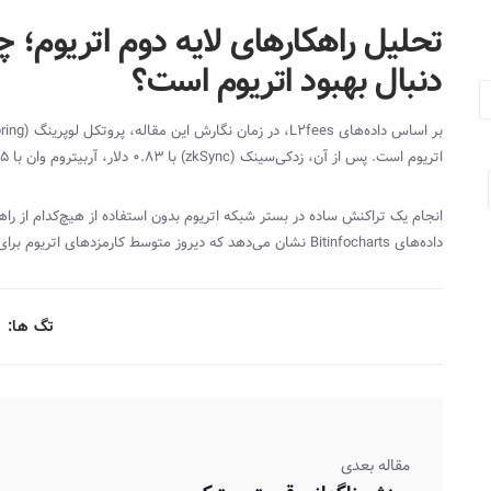
تحلیل راهکارهای لایه دوم اتریوم؛ چ
‌دنبال بهبود اتریوم است؟
بر اساس داده‌های
L2fees
، در زمان نگارش این مقاله، پروتکل لوپرینگ (
ring
اتریوم است. پس از آن، زدکی‌سینک (
zkSync
) با ۰.۸۳ دلار، آربیتروم وان با ۲.۷۵ دلار و آپتیمیزم با ۵.۳۸ دلار در جایگاه‌های بعدی قرار دارند.
داده‌های
Bitinfocharts
نشان می‌دهد که دیروز متوسط کارمزدهای اتریوم برای هر تراکنش ۴۰
تگ ها:
مقاله بعدی