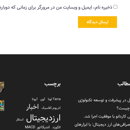
ذخیره نام، ایمیل و وبسایت من در مرورگر برای زمانی که دوبار
طالب
برچسب
در پیشرفت و توسعه تکنولوژی
Terra لونا
آوی
آیوتا
اخبار
 چیست؟
اتریوم کلاسیک
ارزدیجیتال
ی کاردانو با موفقیت اجرا شد.
استلار
صرافی‌های ارز دیجیتال: با ابزارهای
اندیکاتور MACD
الگورند