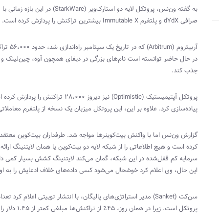
به گفته ون‌نس، پروتکل لایه دو استارک‌ویر (
StarkWare
صرافی
dYdX
و پلتفرم
Immutable X
بیشترین تراکنش را پردازش کرده است.
آربیتروم (
Arbitrum
) که در تاریخ یک سپتامبر راه‌اندازی شد، حدود ۵۶،۰۰۰ تراکنش را پردازش کرده است. پلتفرم آربیتروم وان (
در حال حاضر توانسته است نام‌های بزرگی در دیفای همچون آوه، چین‌لینک و ی
جذب کند.
پروتکل آپتیمیستیک (
Optimistic
) نیز دیروز ۲۸،۰۰۰ تراکنش را
پیاده‌سازی کرد. علاوه بر این، این پروتکل میزبان یک نسخه از پلتفرم معاملات
گزارش ون‌نس اما با واکنش بیت‌کوینرها مواجه شد. طرفداران بیت‌کوین معتقدند
کرده است و هیچ اطلاعاتی را از شبکه لایه دو بیت‌کوین یا همان لایتنینگ ارائه
سرمایه کم قفل‌شده در این شبکه، گمان می‌کند لایتنینگ کشش بسیار کمی دارد 
این حال، وی اعلام کرد خوشحال می‌شود کسی داده‌های خلاف ادعایش را به او
سن‌کت (
Sanket
) مدیر استراتژی‌های پالیگان، با انتشار توییتی اعلام کرد تعد
پروتکل است. زیرا در همان روز، ۴۵٪ از تراکنش‌ها مبلغی کمتر از ۱.۴۵ دلار را انتقال داده‌اند.