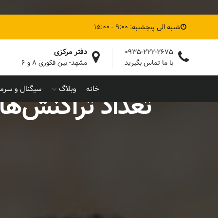
شنبه الی پنجشنبه: 9:00 - 15:00
دفتر مرکزی
0935-222-2675
با ما تماس بگیرید
مشهد- بین فکوری ۸ و ۶
خانه
وبلاگ
سیگنال و سرما
تعداد تراکنش‌های