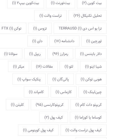
بیت کوین
(2)
بیت‌تورنت
(1)
بیت‌کوین بیپ2
(1)
تحلیل تکنیکال
(26)
تراست والت
(1)
ترا یو اس دی TERRAUSD
(1)
تزوس
(1)
توکن FTX
(1)
ثورچین
(1)
دانشنامه
(17)
دای
(1)
دلار بایننس
(1)
رمزارز
(96)
ریپل
(1)
سولانا
(1)
شیبا اینو
(1)
لئو
(1)
مقالات
(16)
میکر
(1)
هوبی توکن
(1)
پالی‌گان
(1)
پنکیک سواپ
(1)
چین‌لینک
(1)
کازماس
(1)
کامپاند
(1)
کریپتو دات کام
(1)
کریپتوکارنسی
(95)
کلیتن
(1)
کوساما یا کوزاما
(1)
کیف پول
(2)
کیف پول تراست والت
(1)
کیف پول کوینومی
(1)