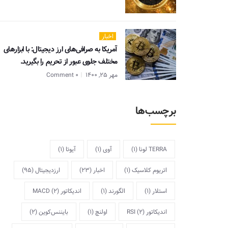
اخبار
آمریکا به صرافی‌های ارز دیجیتال: با ابزارهای
مختلف جلوی عبور از تحریم را بگیرید.
مهر 25, 1400
0 Comment
برچسب‌ها
TERRA لونا
(1)
آوی
(1)
آیوتا
(1)
اتریوم کلاسیک
(1)
اخبار
(23)
ارزدیجیتال
(95)
استلار
(1)
الگورند
(1)
اندیکاتور MACD
(2)
اندیکاتور RSI
(2)
اولنچ
(1)
بایننس‌کوین
(2)