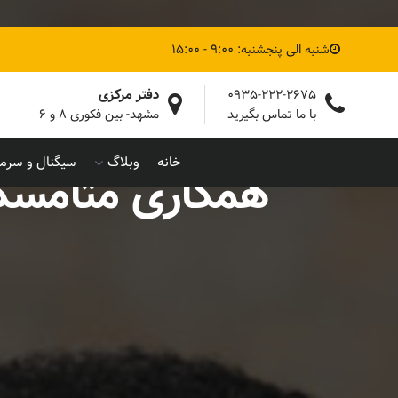
شنبه الی پنجشنبه: 9:00 - 15:00
دفتر مرکزی
0935-222-2675
با ما تماس بگیرید
مشهد- بین فکوری ۸ و ۶
خانه
وبلاگ
سیگنال و سرما
همکاری متامسک 