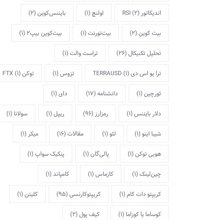
اندیکاتور RSI
(2)
اولنچ
(1)
بایننس‌کوین
(2)
بیت کوین
(2)
بیت‌تورنت
(1)
بیت‌کوین بیپ2
(1)
تحلیل تکنیکال
(26)
تراست والت
(1)
ترا یو اس دی TERRAUSD
(1)
تزوس
(1)
توکن FTX
(1)
ثورچین
(1)
دانشنامه
(17)
دای
(1)
دلار بایننس
(1)
رمزارز
(96)
ریپل
(1)
سولانا
(1)
شیبا اینو
(1)
لئو
(1)
مقالات
(16)
میکر
(1)
هوبی توکن
(1)
پالی‌گان
(1)
پنکیک سواپ
(1)
چین‌لینک
(1)
کازماس
(1)
کامپاند
(1)
کریپتو دات کام
(1)
کریپتوکارنسی
(95)
کلیتن
(1)
کوساما یا کوزاما
(1)
کیف پول
(2)