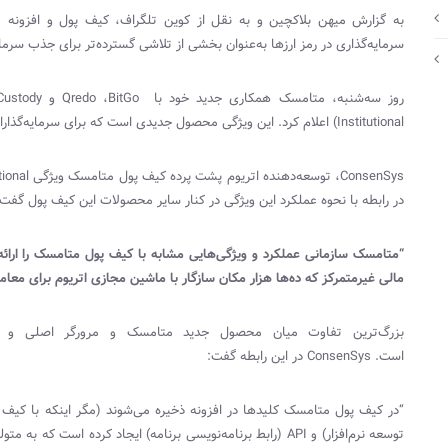
به گزارش میهن بلاکچین و به نقل از کوین تلگراف، کیف پول و افزونه 
سرمایه‌گذاری در رمز ارزها به‌عنوان بخشی از تلاشی گسترده‌تر برای جذب سرمایه
روز سه‌شنبه، متامسک همکاری جدید خود با
BitGo
،
Qredo
و
Custody
Institutional
) اعلام کرد. این ویژگی محصول جدیدی است که برای سرمایه‌گذاران س
ConsenSys
، توسعه‌دهنده اتریوم پشت پرده کیف پول متامسک ویژگی
ional
در رابطه با نحوه عملکرد این ویژگی در کنار سایر محصولات این کیف پول گفت:
“متامسک سازمانی عملکرد و ویژگی‌هایی مشابه با کیف پول متامسک را ارائه 
مالی غیرمتمرکز که ده‌ها هزار مکان سازگار با ماشین مجازی اتریوم برای معامل
بزرگ‌ترین تفاوت میان محصول جدید متامسک و مرورگر اصلی و ا
است.
ConsenSys
در این رابطه گفت:
“در کیف پول متامسک کلیدها در افزونه ذخیره می‌شوند (مگر اینکه با کی
توسعه نرم‌افزار) و
API
(رابط برنامه‌نویسی برنامه) ایجاد کرده است که به مت