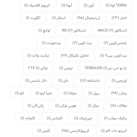
TERRA لونا
(1)
آوی
(1)
آیوتا
(1)
اتریوم کلاسیک
(1)
اخبار
(23)
ارزدیجیتال
(95)
استلار
(1)
الگورند
(1)
اندیکاتور MACD
(2)
اندیکاتور RSI
(2)
اولنچ
(1)
بایننس‌کوین
(2)
بیت کوین
(2)
بیت‌تورنت
(1)
بیت‌کوین بیپ2
(1)
تحلیل تکنیکال
(26)
تراست والت
(1)
ترا یو اس دی TERRAUSD
(1)
تزوس
(1)
توکن FTX
(1)
ثورچین
(1)
دانشنامه
(17)
دای
(1)
دلار بایننس
(1)
رمزارز
(96)
ریپل
(1)
سولانا
(1)
شیبا اینو
(1)
لئو
(1)
مقالات
(16)
میکر
(1)
هوبی توکن
(1)
پالی‌گان
(1)
پنکیک سواپ
(1)
چین‌لینک
(1)
کازماس
(1)
کامپاند
(1)
کریپتو دات کام
(1)
کریپتوکارنسی
(95)
کلیتن
(1)