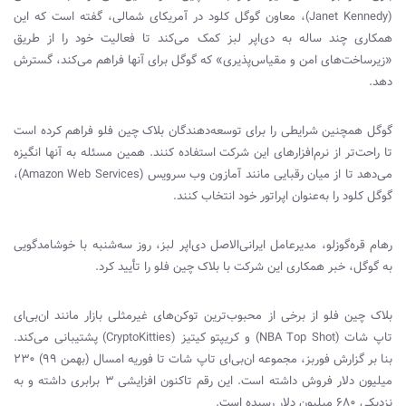
(
Janet Kennedy
)، معاون گوگل کلود در آمریکای شمالی، گفته است که این
همکاری چند ساله به دی‌اپر لبز کمک می‌کند تا فعالیت خود را از طریق
«زیرساخت‌های امن و مقیاس‌پذیری» که گوگل برای آنها فراهم می‌کند، گسترش
دهد.
گوگل همچنین شرایطی را برای توسعه‌دهندگان بلاک چین فلو فراهم کرده است
تا راحت‌تر از نرم‌افزارهای این شرکت استفاده کنند. همین مسئله به آنها انگیزه
می‌دهد تا از میان رقبایی مانند آمازون وب سرویس (
Amazon Web Services
)،
گوگل کلود را به‌عنوان اپراتور خود انتخاب کنند.
رهام قره‌گوزلو، مدیرعامل ایرانی‌‌الاصل دی‌اپر لبز، روز سه‌شنبه با خوشامدگویی
به گوگل، خبر همکاری این شرکت با بلاک چین فلو را تأیید کرد.
بلاک چین فلو از برخی از محبوب‌ترین توکن‌های غیرمثلی بازار مانند ان‌بی‌ای
تاپ شات (
NBA Top Shot
) و کریپتو کیتیز (
CryptoKitties
) پشتیبانی می‌کند.
بنا بر گزارش فوربز، مجموعه ان‌بی‌ای تاپ شات تا فوریه امسال (بهمن ۹۹) ۲۳۰
میلیون دلار فروش داشته است. این رقم تاکنون افزایشی ۳ برابری داشته و به
نزدیکی ۶۸۰ میلیون دلار رسیده است.