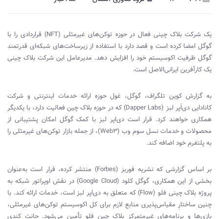
یک شرکت بلاک چینی فعال در حوزه توکن‌های غیرمثلی (
NFT
) قراردادی را با
گوگل امضا کرده است و قصد دارد با استفاده از زیرساخت‌های شبکه‌ای قدرتمند
گوگل ظرفیت اکوسیستم خود را افزایش دهد. مدیرعامل این شرکت بلاک چینی
یک کارآفرین ایرانی‌الاصل است.
به گزارش کوین تلگراف، گوگل، غول حوزه ارائه خدمات اینترنتی و شرکت
کانادایی دی‌اَپر لبز (
Dapper Labs
) که در حوزه بلاک چین فعالیت دارد، با یکدیگر
همکاری خواهند کرد. قرار است دی‌اپر لبز با کمک گوگل امکان پشتیبانی از
محصولات و خدمات نسل سوم وب (
Web3
)، از جمله بازار توکن‌های غیرمثلی را
به پلتفرم خود اضافه کند.
بر اساس گزارشی که نشریه فوربز (
Forbes
) منتشر کرده، قرار است به‌عنوان
بخشی از این همکاری، گوگل کلود (
Google Cloud
) در نقش اوپراتور شبکه به
پروژه بلاک چینی فلو (
Flow
) که متعلق به دی‌اپر لبز است، خدمات ارائه کند. با
چنین ساختارِ مقیاس‌پذیری منابع لازم برای کل اکوسیستم توکن‌های غیرمثلی،
بازی‌ها و برنامه‌های غیرمتمرکز بلاک چین فلو تأمین می‌شود. جانت کندی