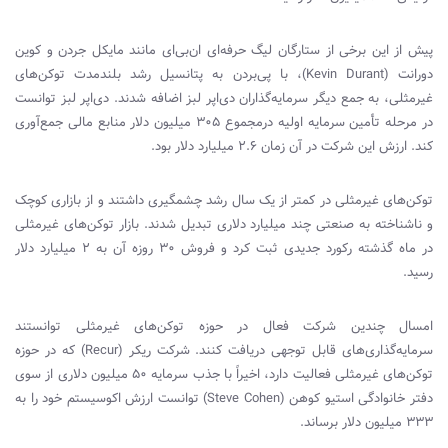
پیش از این برخی از ستارگان لیگ حرفه‌ای ان‌بی‌ای مانند مایکل جردن و کوین
دورانت (
Kevin Durant
)، با پی‌بردن به پتانسیل رشد بلندمدت توکن‌های
غیرمثلی، به جمع دیگر سرمایه‌گذاران دی‌اپر لبز اضافه شدند. دی‌اپر لبز توانست
در مرحله تأمین سرمایه اولیه در‌مجموع ۳۰۵ میلیون دلار منابع مالی جمع‌آوری
کند. ارزش این شرکت در آن زمان ۲.۶ میلیارد دلار بود.
توکن‌های غیرمثلی در کمتر از یک سال رشد چشمگیری داشتند و از بازاری کوچک
و ناشناخته به صنعتی چند میلیارد دلاری تبدیل شدند. بازار توکن‌های غیرمثلی
در ماه گذشته رکورد جدیدی ثبت کرد و فروش ۳۰ روزه آن به ۲ میلیارد دلار
رسید.
امسال چندین شرکت فعال در حوزه توکن‌های غیرمثلی توانستند
سرمایه‌‌گذاری‌های قابل ‌توجهی دریافت کنند. شرکت ریکر (
Recur
) که در حوزه
توکن‌های غیرمثلی فعالیت دارد، اخیراً با جذب سرمایه ۵۰ میلیون دلاری از سوی
دفتر خانوادگی استیو کوهن (
Steve Cohen
) توانست ارزش اکوسیستم خود را به
۳۳۳ میلیون دلار برساند.