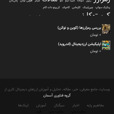
ریپل
سولانا
شیبا اینو
لئو
میکر
هوبی توکن
پالی‌گان
پنکیک سواپ
چین‌لینک
کازماس
کامپاند
کریپتو دات کام
کریپتوکارنسی
کیف پول
کلیتن
کوساما یا کوزاما
کیف پول تراست والت
کیف پول کوینومی
یونی سواپ
بررسی رمزارزها (کوین و توکن)
0
تومان
اپلیکیشن ارزدیجیتال (اندروید)
0
تومان
وبسایت جامع معرفی، خبر، مقاله، تحلیل و آموزش ارزهای دیجیتال کاری از
گروه فناوری آسمان
مفاهیم پایه
اخبار
سیگنال
آموزش
لینک‌ها
سایت مپ
سایت مپ
فید