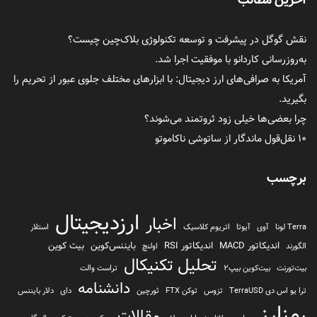
نقش گوگل در پیشرفت و توسعه تکنولوژی بلاک‌چین چیست؟
به‌روزرسانی کاردانو با موفقیت اجرا شد.
آمریکا به صرافی‌های ارز دیجیتال: با ابزارهای مختلف جلوی عبور از تحریم را
بگیرید.
چرا بعضی‌ها خیلی زود ثروتمند می‌شوند؟
۱۰ نقل‌قول ماندگار از ساتوشی ناکاموتو
برچسب
ارزدیجیتال
اخبار
Terra لونا
آوی
آیوتا
اتریوم کلاسیک
استلار
اندیکاتور MACD
اندیکاتور RSI
بایننس‌کوین
بیت کوین
الگورند
اولنچ
تحلیل تکنیکال
بیت‌تورنت
بیت‌کوین بیپ2
تراست والت
دانشنامه
ترا یو اس دی TerraUSD
تزوس
توکن FTX
ثورچین
دای
دلار بایننس
رمزارز
مقالات