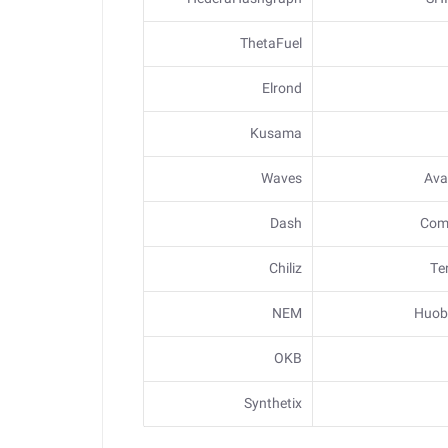
ThetaFuel
Elrond
Kusama
Waves
Ava
Dash
Com
Chiliz
Te
NEM
Huob
OKB
Synthetix