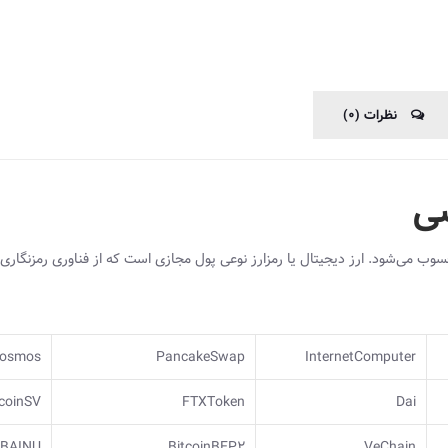
نظرات (0)
سی
سوب می‌شود. ارز دیجیتال یا رمزارز نوعی پول مجازی است که از فناوری رمزنگاری
osmos
PancakeSwap
InternetComputer
tcoinSV
FTXToken
Dai
IBAINU
BitcoinBEP2
VeChain