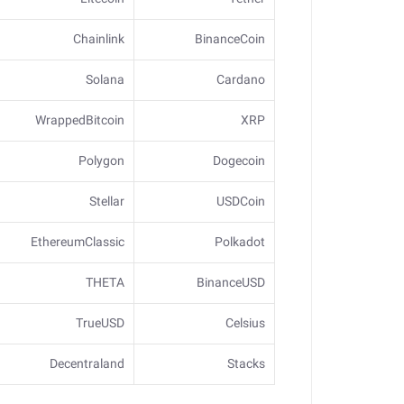
Chainlink
BinanceCoin
Solana
Cardano
WrappedBitcoin
XRP
Polygon
Dogecoin
Stellar
USDCoin
EthereumClassic
Polkadot
THETA
BinanceUSD
TrueUSD
Celsius
Decentraland
Stacks