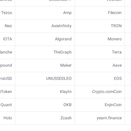
Tezos
Amp
Filecoin
Neo
AxieInfinity
TRON
IOTA
Algorand
Monero
lanche
TheGraph
Terra
pound
Maker
Aave
rraUSD
UNUSSEDLEO
EOS
iToken
Klaytn
Crypto.comCoin
Quant
OKB
EnjinCoin
Holo
Zcash
yearn.finance