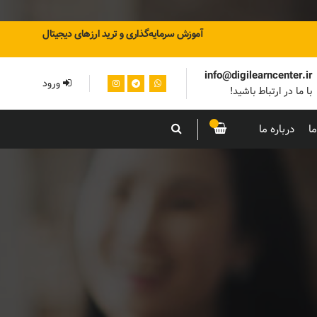
آموزش سرمایه‌گذاری و ترید ارزهای دیجیتال
info@digilearncenter.ir
ورود
با ما در ارتباط باشید!
ا
درباره ما