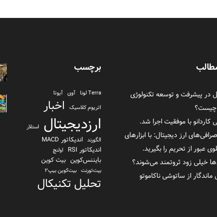
طالب
برچسب
در پیشرفت و توسعه تکنولوژی
Terra لونا
آوی
آیوتا
اخبار
 چیست؟
اتریوم کلاسیک
ارزدیجیتال
ی کاردانو با موفقیت اجرا شد.
استلار
صرافی‌های ارز دیجیتال: با ابزارهای
اندیکاتور MACD
الگورند
 عبور از تحریم را بگیرید.
اندیکاتور RSI
اولنچ
بایننس‌کوین
بیت کوین
ها خیلی زود ثروتمند می‌شوند؟
بیت‌تورنت
بیت‌کوین بیپ2
تحلیل تکنیکال
تراست والت
ترا یو اس دی TerraUSD
تزوس