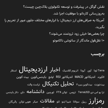
نقش گوگل در پیشرفت و توسعه تکنولوژی بلاک‌چین چیست؟
به‌روزرسانی کاردانو با موفقیت اجرا شد.
آمریکا به صرافی‌های ارز دیجیتال: با ابزارهای مختلف جلوی عبور از تحریم را
بگیرید.
چرا بعضی‌ها خیلی زود ثروتمند می‌شوند؟
۱۰ نقل‌قول ماندگار از ساتوشی ناکاموتو
برچسب
ارزدیجیتال
اخبار
Terra لونا
آوی
آیوتا
اتریوم کلاسیک
استلار
اندیکاتور MACD
اندیکاتور RSI
بایننس‌کوین
بیت کوین
الگورند
اولنچ
تحلیل تکنیکال
بیت‌تورنت
بیت‌کوین بیپ2
تراست والت
دانشنامه
ترا یو اس دی TerraUSD
تزوس
توکن FTX
ثورچین
دای
دلار بایننس
رمزارز
مقالات
ریپل
سولانا
شیبا اینو
لئو
میکر
هوبی توکن
پالی‌گان