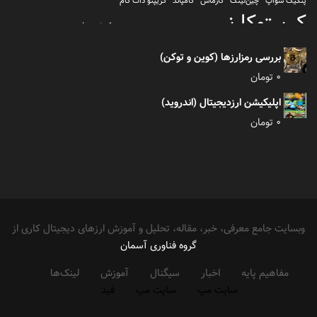
پنکیک سواپ
چین‌لینک
کازماس
کامپاند
کریپتو دات کام
کریپتوکارنسی
کیف پول
کلیتن
کوساما یا کوزاما
کیف پول تراست والت
کیف پول کوینومی
یونی سواپ
بررسی رمزارزها (کوین و توکن)
0
تومان
اپلیکیشن ارزدیجیتال (اندروید)
0
تومان
وبسایت جامع معرفی، خبر، مقاله، تحلیل و آموزش ارزهای دیجیتال کاری از
گروه فناوری آسمان
مفاهیم پایه
اخبار
سیگنال
آموزش
لینک‌ها
سایت مپ
سایت مپ
فید