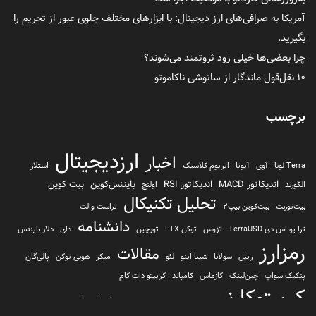
آمریکا به صرافی‌های ارز دیجیتال: با ابزارهای مختلف جلوی عبور از تحریم را
بگیرید.
چرا بعضی‌ها خیلی زود ثروتمند می‌شوند؟
۱۰ نقل‌قول ماندگار از ساتوشی ناکاموتو
برچسب
ارزدیجیتال
اخبار
Terra لونا
آوی
آیوتا
اتریوم کلاسیک
استلار
اندیکاتور MACD
اندیکاتور RSI
بایننس‌کوین
بیت کوین
الگورند
اولنچ
تحلیل تکنیکال
بیت‌تورنت
بیت‌کوین بیپ2
تراست والت
دانشنامه
ترا یو اس دی TerraUSD
تزوس
توکن FTX
ثورچین
دای
دلار بایننس
رمزارز
مقالات
ریپل
سولانا
شیبا اینو
لئو
میکر
هوبی توکن
پالی‌گان
پنکیک سواپ
چین‌لینک
کازماس
کامپاند
کریپتو دات کام
کریپتوکارنسی
کیف پول
کلیتن
کوساما یا کوزاما