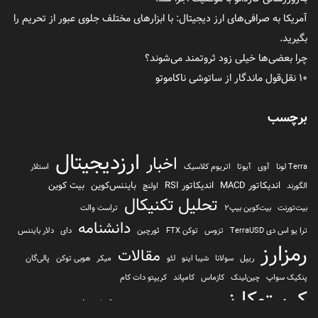
آمریکا به صرافی‌های ارز دیجیتال: با ابزارهای مختلف جلوی عبور از تحریم را
بگیرید.
چرا بعضی‌ها خیلی زود ثروتمند می‌شوند؟
۱۰ نقل‌قول ماندگار از ساتوشی ناکاموتو
برچسب
ارزدیجیتال
اخبار
Terra لونا
آوی
آیوتا
اتریوم کلاسیک
استلار
اندیکاتور MACD
اندیکاتور RSI
بایننس‌کوین
بیت کوین
الگورند
اولنچ
تحلیل تکنیکال
بیت‌تورنت
بیت‌کوین بیپ2
تراست والت
دانشنامه
ترا یو اس دی TerraUSD
تزوس
توکن FTX
ثورچین
دای
دلار بایننس
رمزارز
مقالات
ریپل
سولانا
شیبا اینو
لئو
میکر
هوبی توکن
پالی‌گان
پنکیک سواپ
چین‌لینک
کازماس
کامپاند
کریپتو دات کام
کریپتوکارنسی
کیف پول
کلیتن
کوساما یا کوزاما