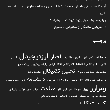
آمریکا به صرافی‌های ارز دیجیتال: با ابزارهای مختلف جلوی عبور از تحریم را
بگیرید.
چرا بعضی‌ها خیلی زود ثروتمند می‌شوند؟
۱۰ نقل‌قول ماندگار از ساتوشی ناکاموتو
برچسب
ارزدیجیتال
اخبار
Terra لونا
آوی
آیوتا
اتریوم کلاسیک
استلار
اندیکاتور MACD
اندیکاتور RSI
بایننس‌کوین
بیت کوین
الگورند
اولنچ
تحلیل تکنیکال
بیت‌تورنت
بیت‌کوین بیپ2
تراست والت
دانشنامه
ترا یو اس دی TerraUSD
تزوس
توکن FTX
ثورچین
دای
دلار بایننس
رمزارز
مقالات
ریپل
سولانا
شیبا اینو
لئو
میکر
هوبی توکن
پالی‌گان
پنکیک سواپ
چین‌لینک
کازماس
کامپاند
کریپتو دات کام
کریپتوکارنسی
کیف پول
کلیتن
کوساما یا کوزاما