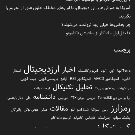
آمریکا به صرافی‌های ارز دیجیتال: با ابزارهای مختلف جلوی عبور از تحریم را
بگیرید.
چرا بعضی‌ها خیلی زود ثروتمند می‌شوند؟
۱۰ نقل‌قول ماندگار از ساتوشی ناکاموتو
برچسب
ارزدیجیتال
اخبار
Terra لونا
آوی
آیوتا
اتریوم کلاسیک
استلار
اندیکاتور MACD
اندیکاتور RSI
بایننس‌کوین
بیت کوین
الگورند
اولنچ
تحلیل تکنیکال
بیت‌تورنت
بیت‌کوین بیپ2
تراست والت
دانشنامه
ترا یو اس دی TerraUSD
تزوس
توکن FTX
ثورچین
دای
دلار بایننس
رمزارز
مقالات
ریپل
سولانا
شیبا اینو
لئو
میکر
هوبی توکن
پالی‌گان
پنکیک سواپ
چین‌لینک
کازماس
کامپاند
کریپتو دات کام
کریپتوکارنسی
کیف پول
کلیتن
کوساما یا کوزاما