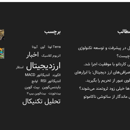
طالب
برچسب
در پیشرفت و توسعه تکنولوژی
Terra لونا
آوی
آیوتا
اخبار
 چیست؟
اتریوم کلاسیک
ارزدیجیتال
ی کاردانو با موفقیت اجرا شد.
استلار
صرافی‌های ارز دیجیتال: با ابزارهای
اندیکاتور MACD
الگورند
 عبور از تحریم را بگیرید.
اندیکاتور RSI
اولنچ
بایننس‌کوین
بیت کوین
ها خیلی زود ثروتمند می‌شوند؟
بیت‌تورنت
بیت‌کوین بیپ2
تحلیل تکنیکال
تراست والت
ترا یو اس دی TerraUSD
تزوس
توکن FTX
ثورچین
دانشنامه
دای
دلار بایننس