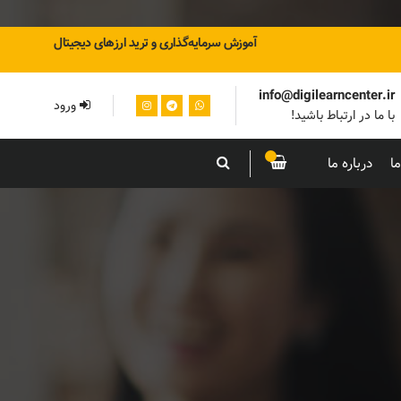
آموزش سرمایه‌گذاری و ترید ارزهای دیجیتال
info@digilearncenter.ir
ورود
با ما در ارتباط باشید!
ا
درباره ما