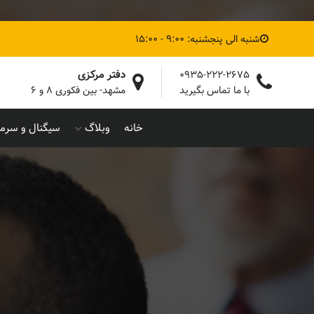
شنبه الی پنجشنبه: 9:00 - 15:00
دفتر مرکزی
0935-222-2675
با ما تماس بگیرید
مشهد- بین فکوری ۸ و ۶
خانه
وبلاگ
سیگنال و سرما