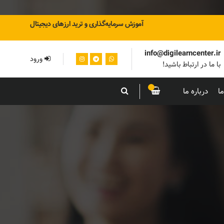
آموزش سرمایه‌گذاری و ترید ارزهای دیجیتال
info@digilearncenter.ir
ورود
با ما در ارتباط باشید!
ا
درباره ما