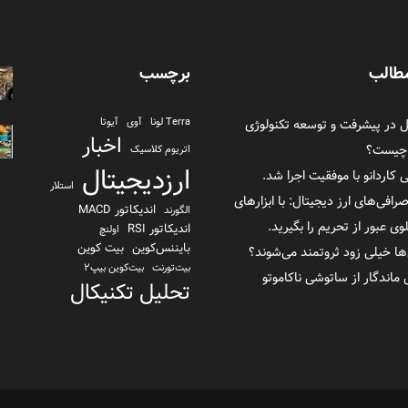
طالب
برچسب
در پیشرفت و توسعه تکنولوژی
Terra لونا
آوی
آیوتا
اخبار
 چیست؟
اتریوم کلاسیک
ارزدیجیتال
ی کاردانو با موفقیت اجرا شد.
استلار
صرافی‌های ارز دیجیتال: با ابزارهای
اندیکاتور MACD
الگورند
 عبور از تحریم را بگیرید.
اندیکاتور RSI
اولنچ
بایننس‌کوین
بیت کوین
ها خیلی زود ثروتمند می‌شوند؟
بیت‌تورنت
بیت‌کوین بیپ2
تحلیل تکنیکال
تراست والت
ترا یو اس دی TerraUSD
تزوس
توکن FTX
ثورچین
دانشنامه
دای
دلار بایننس