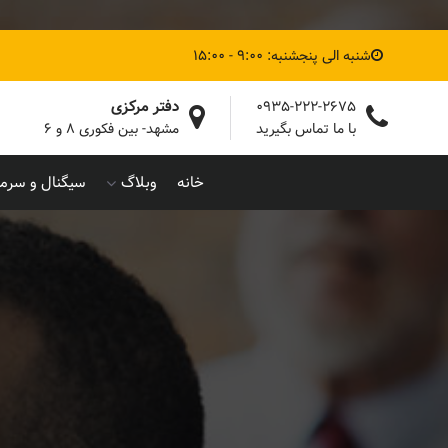
شنبه الی پنجشنبه: 9:00 - 15:00
دفتر مرکزی
0935-222-2675
با ما تماس بگیرید
مشهد- بین فکوری ۸ و ۶
خانه
وبلاگ
سیگنال و سرما