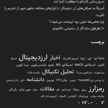
به‌روزرسانی کاردانو با موفقیت اجرا شد.
آمریکا به صرافی‌های ارز دیجیتال: با ابزارهای مختلف جلوی عبور از تحریم را
بگیرید.
چرا بعضی‌ها خیلی زود ثروتمند می‌شوند؟
۱۰ نقل‌قول ماندگار از ساتوشی ناکاموتو
برچسب
ارزدیجیتال
اخبار
Terra لونا
آوی
آیوتا
اتریوم کلاسیک
استلار
اندیکاتور MACD
اندیکاتور RSI
بایننس‌کوین
بیت کوین
الگورند
اولنچ
تحلیل تکنیکال
بیت‌تورنت
بیت‌کوین بیپ2
تراست والت
دانشنامه
ترا یو اس دی TerraUSD
تزوس
توکن FTX
ثورچین
دای
دلار بایننس
رمزارز
مقالات
ریپل
سولانا
شیبا اینو
لئو
میکر
هوبی توکن
پالی‌گان
پنکیک سواپ
چین‌لینک
کازماس
کامپاند
کریپتو دات کام
کریپتوکارنسی
کیف پول
کلیتن
کوساما یا کوزاما