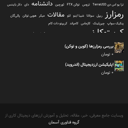
دانشنامه
ترا یو اس دی TerraUSD
تزوس
توکن FTX
ثورچین
دای
دلار بایننس
رمزارز
مقالات
ریپل
سولانا
شیبا اینو
لئو
میکر
هوبی توکن
پالی‌گان
پنکیک سواپ
چین‌لینک
کازماس
کامپاند
کریپتو دات کام
کریپتوکارنسی
کیف پول
کلیتن
کوساما یا کوزاما
کیف پول تراست والت
کیف پول کوینومی
یونی سواپ
بررسی رمزارزها (کوین و توکن)
0
تومان
اپلیکیشن ارزدیجیتال (اندروید)
0
تومان
وبسایت جامع معرفی، خبر، مقاله، تحلیل و آموزش ارزهای دیجیتال کاری از
گروه فناوری آسمان