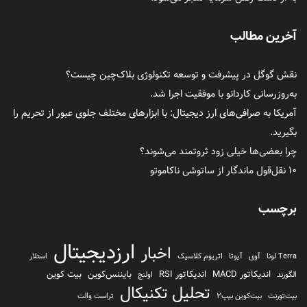
آخرین مطالب
نقش گوگل در پیشرفت و توسعه تکنولوژی بلاک‌چین چیست؟
به‌روزرسانی کاردانو با موفقیت اجرا شد.
آمریکا به صرافی‌های ارز دیجیتال: با ابزارهای مختلف جلوی عبور از تحریم را
بگیرید.
چرا بعضی‌ها خیلی زود ثروتمند می‌شوند؟
۱۰ نقل‌قول ماندگار از ساتوشی ناکاموتو
برچسب
ارزدیجیتال
اخبار
Terra لونا
آوی
آیوتا
اتریوم کلاسیک
استلار
اندیکاتور MACD
اندیکاتور RSI
بایننس‌کوین
بیت کوین
الگورند
اولنچ
تحلیل تکنیکال
بیت‌تورنت
بیت‌کوین بیپ2
تراست والت