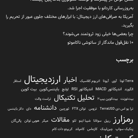
به‌روزرسانی کاردانو با موفقیت اجرا شد.
آمریکا به صرافی‌های ارز دیجیتال: با ابزارهای مختلف جلوی عبور از تحریم را
بگیرید.
چرا بعضی‌ها خیلی زود ثروتمند می‌شوند؟
۱۰ نقل‌قول ماندگار از ساتوشی ناکاموتو
برچسب
ارزدیجیتال
اخبار
Terra لونا
آوی
آیوتا
اتریوم کلاسیک
استلار
اندیکاتور MACD
اندیکاتور RSI
بایننس‌کوین
بیت کوین
الگورند
اولنچ
تحلیل تکنیکال
بیت‌تورنت
بیت‌کوین بیپ2
تراست والت
دانشنامه
ترا یو اس دی TerraUSD
تزوس
توکن FTX
ثورچین
دای
دلار بایننس
رمزارز
مقالات
ریپل
سولانا
شیبا اینو
لئو
میکر
هوبی توکن
پالی‌گان
پنکیک سواپ
چین‌لینک
کازماس
کامپاند
کریپتو دات کام