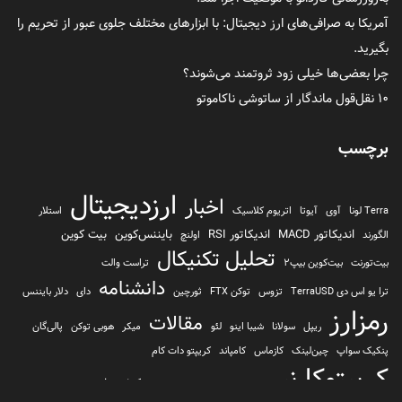
آمریکا به صرافی‌های ارز دیجیتال: با ابزارهای مختلف جلوی عبور از تحریم را
بگیرید.
چرا بعضی‌ها خیلی زود ثروتمند می‌شوند؟
۱۰ نقل‌قول ماندگار از ساتوشی ناکاموتو
برچسب
ارزدیجیتال
اخبار
Terra لونا
آوی
آیوتا
اتریوم کلاسیک
استلار
اندیکاتور MACD
اندیکاتور RSI
بایننس‌کوین
بیت کوین
الگورند
اولنچ
تحلیل تکنیکال
بیت‌تورنت
بیت‌کوین بیپ2
تراست والت
دانشنامه
ترا یو اس دی TerraUSD
تزوس
توکن FTX
ثورچین
دای
دلار بایننس
رمزارز
مقالات
ریپل
سولانا
شیبا اینو
لئو
میکر
هوبی توکن
پالی‌گان
پنکیک سواپ
چین‌لینک
کازماس
کامپاند
کریپتو دات کام
کریپتوکارنسی
کیف پول
کلیتن
کوساما یا کوزاما